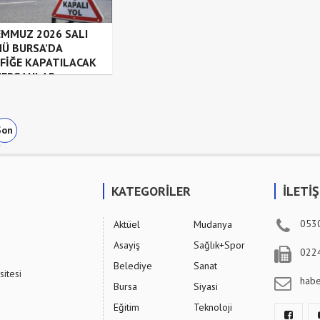
EMMUZ 2026 SALI
Ü BURSA’DA
FİĞE KAPATILACAK
ERGAHLAR
Son
»
KATEGORİLER
İLETİ
053
Aktüel
Mudanya
Asayiş
Sağlık+Spor
022
Belediye
Sanat
sitesi
hab
Bursa
Siyasi
Eğitim
Teknoloji