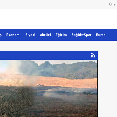
Önem
ş
Ekonomi
Siyasi
Aktüel
Eğitim
Sağlık+Spor
Bursa