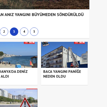
AN ANIZ YANGINI BÜYÜMEDEN SÖNDÜRÜLDÜ
2
3
4
5
ANYA’DA DENİZ
BACA YANGINI PANİĞE
 ALDI
NEDEN OLDU