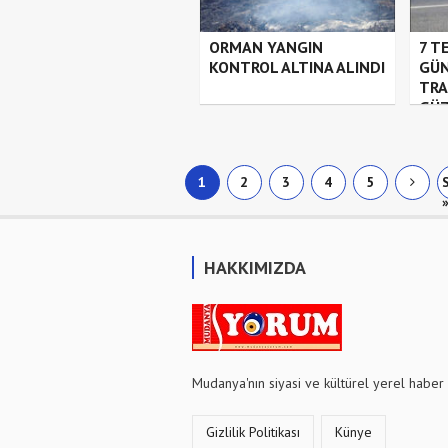
ORMAN YANGIN
7 T
KONTROL ALTINA ALINDI
GÜN
TRA
GÜZ
1
2
3
4
5
HAKKIMIZDA
Mudanya'nın siyasi ve kültürel yerel haber 
Gizlilik Politikası
Künye