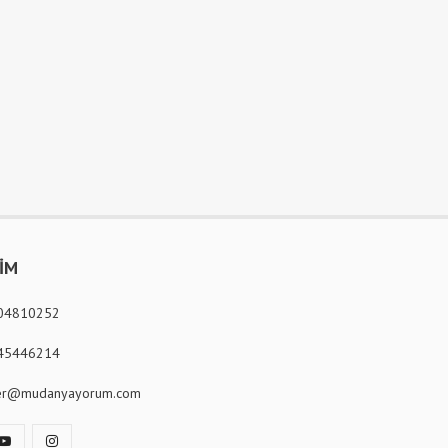
ŞİM
04810252
45446214
er@mudanyayorum.com