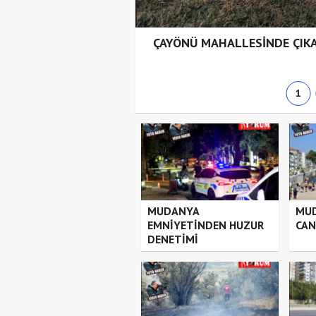
IŞTI 1 YARALI
ÇAYÖNÜ MAHALLESİNDE ÇIK
1
MUDANYA
MUD
EMNİYETİNDEN HUZUR
CAN
DENETİMİ