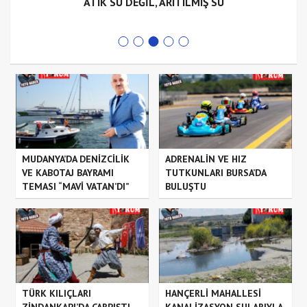
ATIK SU DEĞİL, ARITILMIŞ SU
MUDANYA’DA DENİZCİLİK
ADRENALİN VE HIZ
VE KABOTAJ BAYRAMI
TUTKUNLARI BURSA’DA
TEMASI “MAVİ VATAN’DI”
BULUŞTU
TÜRK KILIÇLARI
HANÇERLİ MAHALLESİ
ZİNDANKAPI’DA ÇARPIŞTI
KANALİZASYON SULARIYLA