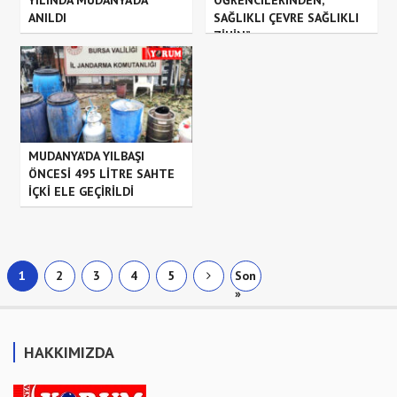
ANILDI
SAĞLIKLI ÇEVRE SAĞLIKLI
ZİHİN”
MUDANYA’DA YILBAŞI
ÖNCESİ 495 LİTRE SAHTE
İÇKİ ELE GEÇİRİLDİ
1
2
3
4
5
Son
»
HAKKIMIZDA