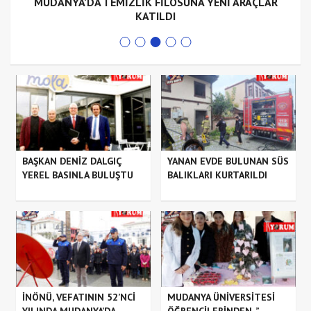
MUDANYA’DA TEMİZLİK FİLOSUNA YENİ ARAÇLAR
KATILDI
BAŞKAN DENİZ DALGIÇ
YANAN EVDE BULUNAN SÜS
YEREL BASINLA BULUŞTU
BALIKLARI KURTARILDI
İNÖNÜ, VEFATININ 52’NCİ
MUDANYA ÜNİVERSİTESİ
YILINDA MUDANYA’DA
ÖĞRENCİLERİNDEN, ”