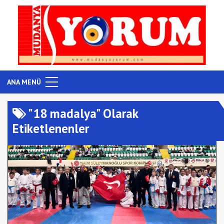
ANA MENÜ
"18 madalya" Olarak
Etiketlenenler