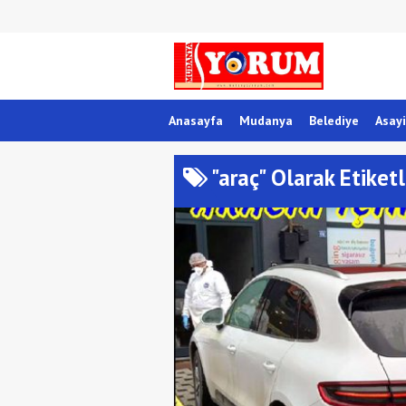
Anasayfa
Mudanya
Belediye
Asayi
"araç" Olarak Etiket