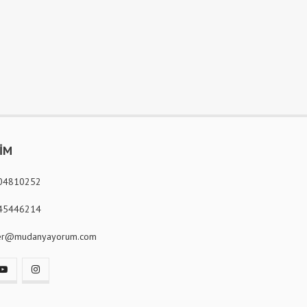
ŞİM
04810252
45446214
er@mudanyayorum.com