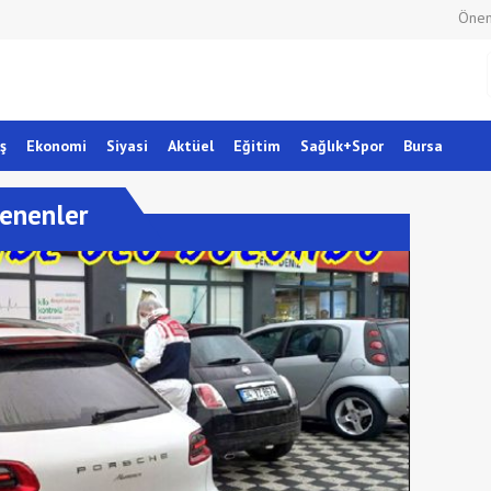
Önem
ş
Ekonomi
Siyasi
Aktüel
Eğitim
Sağlık+Spor
Bursa
lenenler