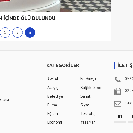
N İÇİNDE ÖLÜ BULUNDU
1
2
3
KATEGORİLER
İLETİ
053
Aktüel
Mudanya
Asayiş
Sağlık+Spor
022
Belediye
Sanat
sitesi
hab
Bursa
Siyasi
Eğitim
Teknoloji
Ekonomi
Yazarlar