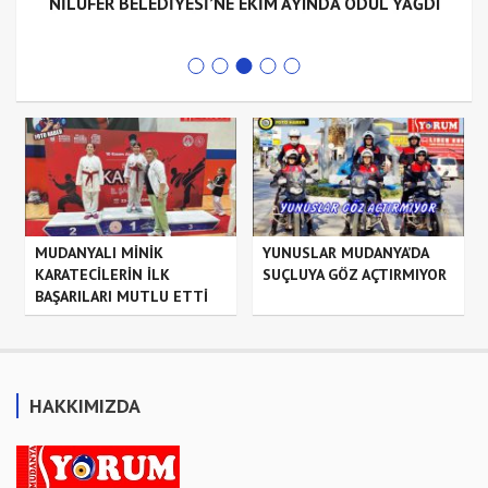
NİLÜFER BELEDİYESİ’NE EKİM AYINDA ÖDÜL YAĞDI
MUDANYALI MİNİK
YUNUSLAR MUDANYA’DA
KARATECİLERİN İLK
SUÇLUYA GÖZ AÇTIRMIYOR
BAŞARILARI MUTLU ETTİ
HAKKIMIZDA