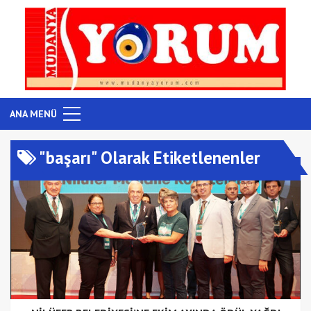
ANA MENÜ
"başarı" Olarak Etiketlenenler