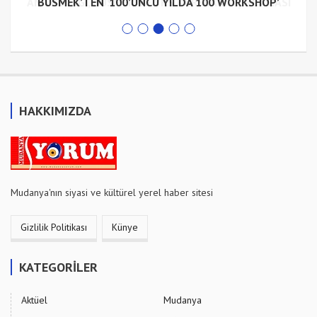
ANA KUCAĞI, BUSMEK VE YKS KURSLARI AÇIKLAMASI
BUSMEK’TEN ‘100’ÜNCÜ YILDA 100 WORKSHOP’
HAKKIMIZDA
Mudanya'nın siyasi ve kültürel yerel haber sitesi
Gizlilik Politikası
Künye
KATEGORİLER
Aktüel
Mudanya