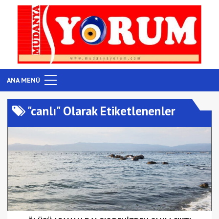
ANA MENÜ
"canlı" Olarak Etiketlenenler