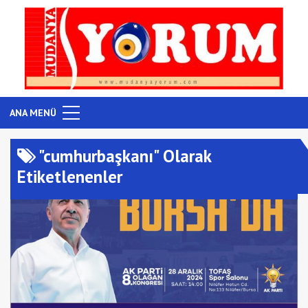
ANA MENÜ
"cumhurbaşkanı" Olarak
Etiketlenenler