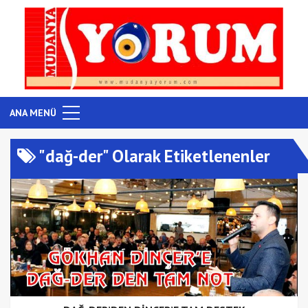
ANA MENÜ
"dağ-der" Olarak Etiketlenenler