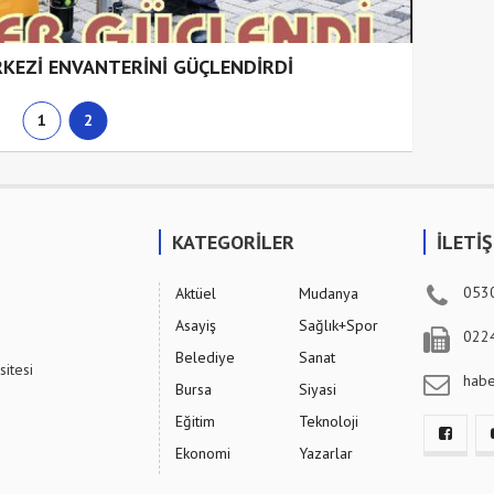
RKEZİ ENVANTERİNİ GÜÇLENDİRDİ
1
2
KATEGORİLER
İLETİ
053
Aktüel
Mudanya
Asayiş
Sağlık+Spor
022
Belediye
Sanat
sitesi
hab
Bursa
Siyasi
Eğitim
Teknoloji
Ekonomi
Yazarlar