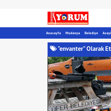
Anasayfa
Mudanya
Belediye
Asayi
"envanter" Olarak Et