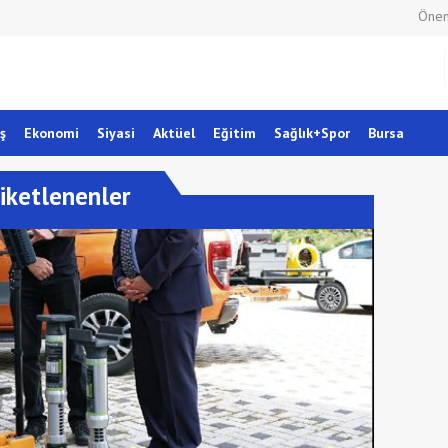
Önem
ş
Ekonomi
Siyasi
Aktüel
Eğitim
Sağlık+Spor
Bursa
iketlenenler