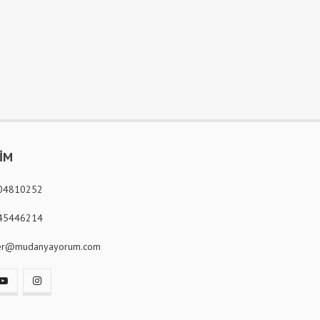
ŞİM
04810252
45446214
er@mudanyayorum.com