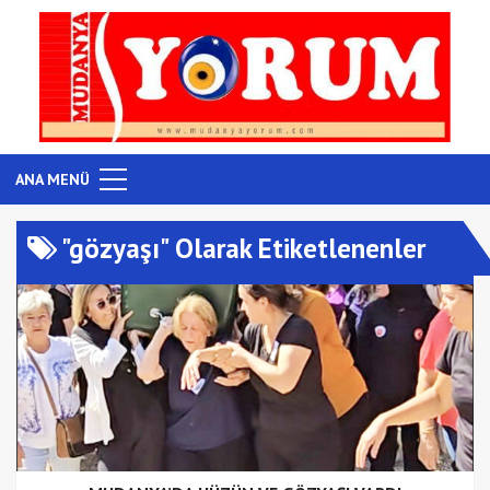
ANA MENÜ
"gözyaşı" Olarak Etiketlenenler