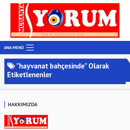
ANA MENÜ
"hayvanat bahçesinde" Olarak
Etiketlenenler
HAKKIMIZDA