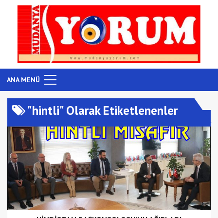
ANA MENÜ
"hintli" Olarak Etiketlenenler