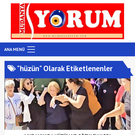
ANA MENÜ
"hüzün" Olarak Etiketlenenler