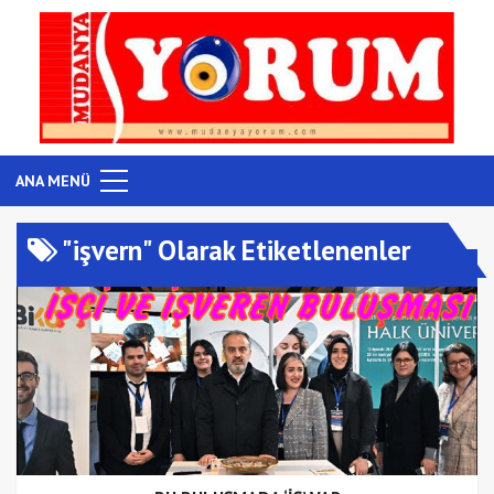
ANA MENÜ
"işvern" Olarak Etiketlenenler