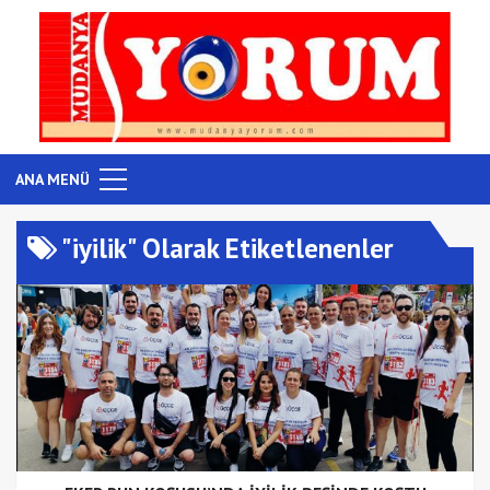
ANA MENÜ
"iyilik" Olarak Etiketlenenler