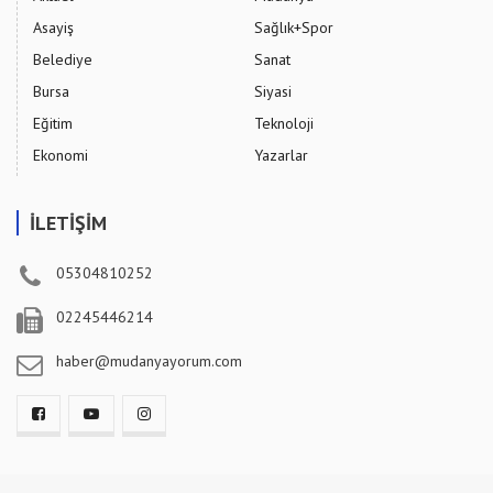
Asayiş
Sağlık+Spor
Belediye
Sanat
Bursa
Siyasi
Eğitim
Teknoloji
Ekonomi
Yazarlar
İLETİŞİM
05304810252
02245446214
haber@mudanyayorum.com