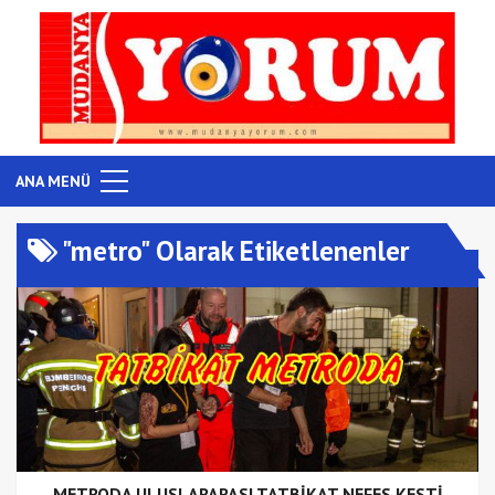
ANA MENÜ
"metro" Olarak Etiketlenenler
METRODA ULUSLARARASI TATBİKAT NEFES KESTİ