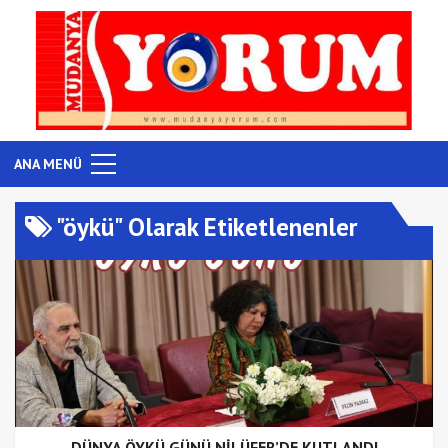
ANA MENÜ
"öykü" Olarak Etiketlenenler
DÜNYA ÖYKÜ GÜNÜ NİLÜFER’DE KUTLANDI