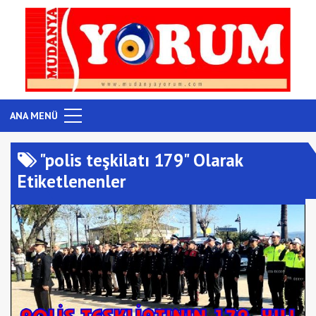
ANA MENÜ
"polis teşkilatı 179" Olarak
Etiketlenenler