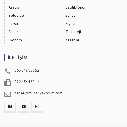
Asayiş
Sağlık+Spor
Belediye
Sanat
Bursa
Siyasi
Eğitim
Teknoloji
Ekonomi
Yazarlar
İLETİŞİM
05304810252
02245446214
haber@mudanyayorum.com