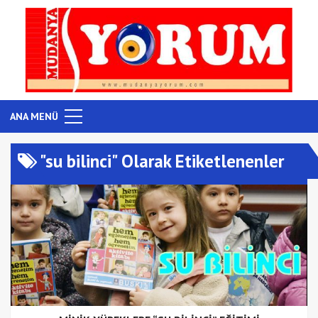
ANA MENÜ
"su bilinci" Olarak Etiketlenenler