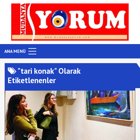
ANA MENÜ
"tari konak" Olarak
Etiketlenenler