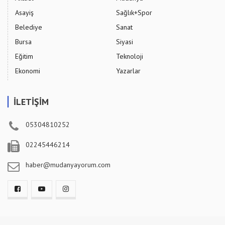
Asayiş
Sağlık+Spor
Belediye
Sanat
Bursa
Siyasi
Eğitim
Teknoloji
Ekonomi
Yazarlar
İLETİŞİM
05304810252
02245446214
haber@mudanyayorum.com