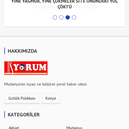
YAĞMUR MUDANYA’YA YARAMADI, TOPRAK KAYMASI
YİNE YAĞMUR, YİNE ÇÖKMELER SİTE ÖNÜNDEKİ YOL
VE ÇÖKMELER MEYDANA GELDİ
ÇÖKTÜ
HAKKIMIZDA
Mudanya'nın siyasi ve kültürel yerel haber sitesi
Gizlilik Politikası
Künye
KATEGORİLER
Aktüel
Mudanya