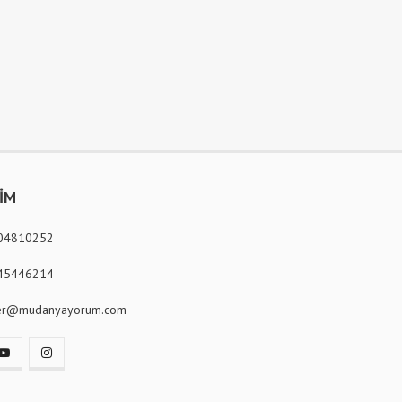
ŞİM
04810252
45446214
er@mudanyayorum.com