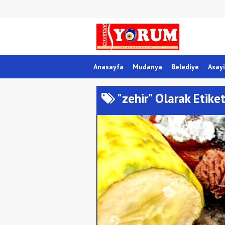
Anasayfa
Mudanya
Belediye
Asayi
"zehir" Olarak Etike