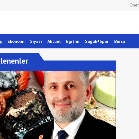
Önem
ş
Ekonomi
Siyasi
Aktüel
Eğitim
Sağlık+Spor
Bursa
tlenenler