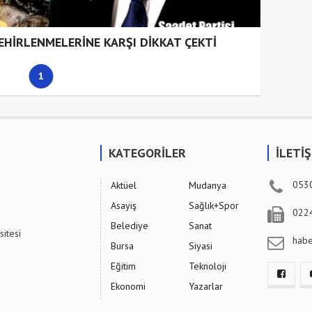
EHİRLENMELERİNE KARŞI DİKKAT ÇEKTİ
1
KATEGORİLER
İLETİ
053
Aktüel
Mudanya
Asayiş
Sağlık+Spor
022
Belediye
Sanat
sitesi
hab
Bursa
Siyasi
Eğitim
Teknoloji
Ekonomi
Yazarlar