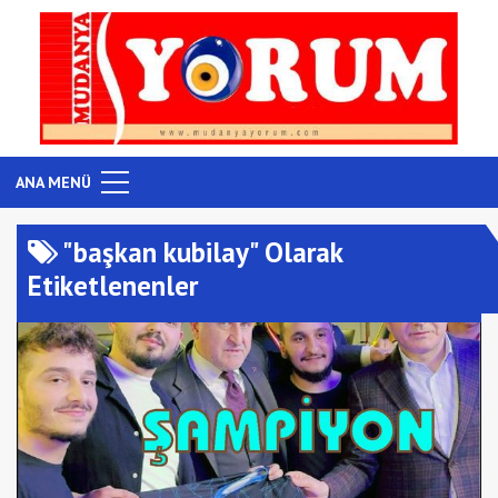
ANA MENÜ
"başkan kubilay" Olarak
Etiketlenenler