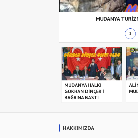
’E DESTEK SÖZÜ
MUDANYA TURİZM
1
MUDANYA HALKI
ALİ
GÖKHAN DİNÇER’İ
MUD
BAĞRINA BASTI
HAKKIMIZDA