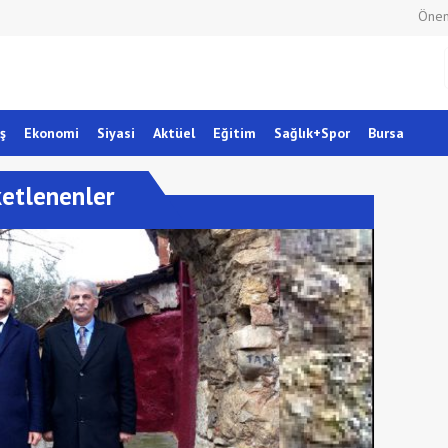
Önem
ş
Ekonomi
Siyasi
Aktüel
Eğitim
Sağlık+Spor
Bursa
ketlenenler