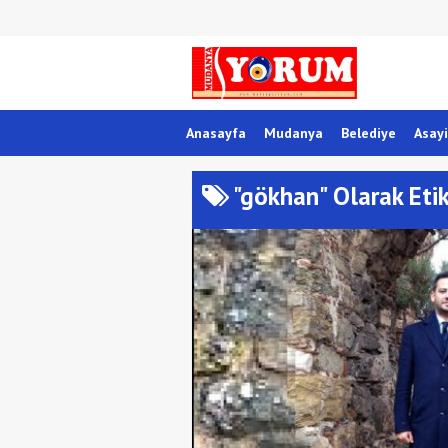
Anasayfa
Mudanya
Belediye
Asayi
"gökhan" Olarak Eti