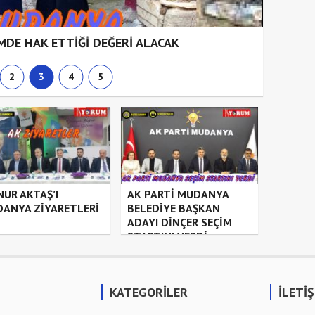
DE HAK ETTİĞİ DEĞERİ ALACAK
2
3
4
5
NUR AKTAŞ’I
AK PARTİ MUDANYA
ANYA ZİYARETLERİ
BELEDİYE BAŞKAN
ADAYI DİNÇER SEÇİM
STARTINI VERDİ
KATEGORİLER
İLETİ