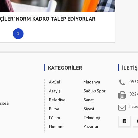
ŞÇİLER’ NORM KADRO TALEP EDİYORLAR
1
KATEGORİLER
İLETİ
053
Aktüel
Mudanya
Asayiş
Sağlık+Spor
022
Belediye
Sanat
sitesi
hab
Bursa
Siyasi
Eğitim
Teknoloji
Ekonomi
Yazarlar