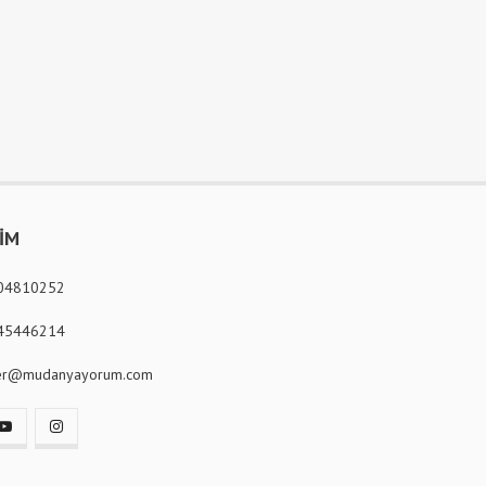
ŞİM
04810252
45446214
er@mudanyayorum.com