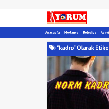
Anasayfa
Mudanya
Belediye
Asayi
"kadro" Olarak Etike