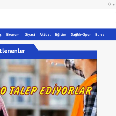
Önem
ş
Ekonomi
Siyasi
Aktüel
Eğitim
Sağlık+Spor
Bursa
tlenenler