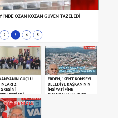
Yİ’NDE OZAN KOZAN GÜVEN TAZELEDİ
M
2
3
4
5
ANYANIN GÜÇLÜ
ERDEN, “KENT KONSEYİ
INLARI 2.
BELEDİYE BAŞKANININ
GRESİNİ
İNSİYATİFİNE
ÇEKLEŞTİRDİ
BIRAKILMAMALIDIR”