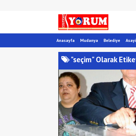
Anasayfa
Mudanya
Belediye
Asayi
"seçim" Olarak Etike