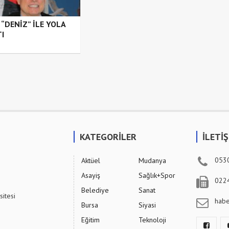
 “DENİZ” İLE YOLA
TI
KATEGORİLER
İLETİ
053
Aktüel
Mudanya
Asayiş
Sağlık+Spor
022
Belediye
Sanat
sitesi
hab
Bursa
Siyasi
Eğitim
Teknoloji