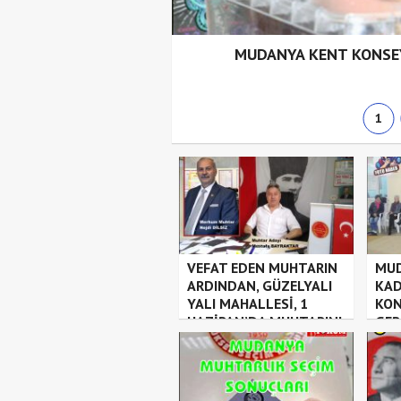
TİRDİ. GÖKHAN GÜLEÇ
MUDANYA KENT KONSE
1
VEFAT EDEN MUHTARIN
MUD
ARDINDAN, GÜZELYALI
KAD
YALI MAHALLESİ, 1
KON
HAZİRAN’DA MUHTARINI
GER
SEÇECEK