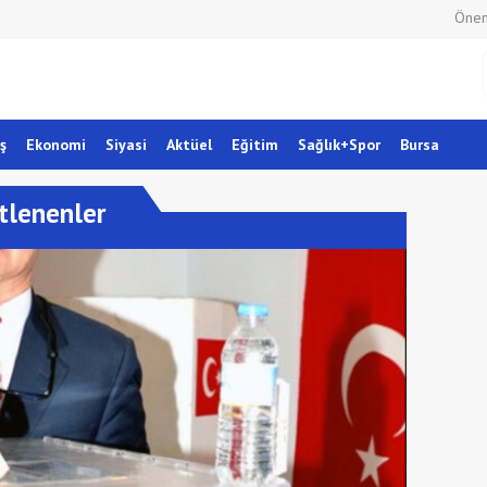
Önem
ş
Ekonomi
Siyasi
Aktüel
Eğitim
Sağlık+Spor
Bursa
tlenenler