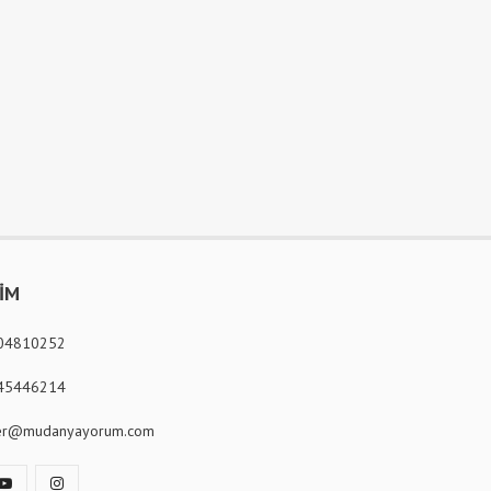
ŞİM
04810252
45446214
er@mudanyayorum.com