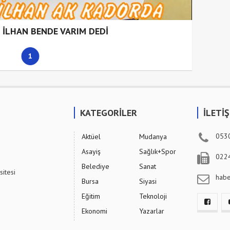
İLHAN BENDE VARIM DEDİ
1
KATEGORİLER
İLETİ
053
Aktüel
Mudanya
Asayiş
Sağlık+Spor
022
Belediye
Sanat
sitesi
hab
Bursa
Siyasi
Eğitim
Teknoloji
Ekonomi
Yazarlar