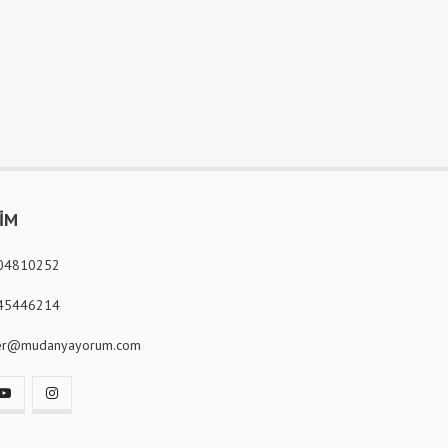
ŞİM
04810252
45446214
er@mudanyayorum.com