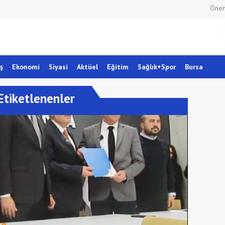
Önem
ş
Ekonomi
Siyasi
Aktüel
Eğitim
Sağlık+Spor
Bursa
tiketlenenler