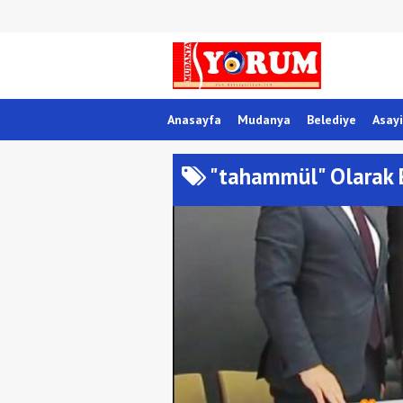
Anasayfa
Mudanya
Belediye
Asayi
"tahammül" Olarak E