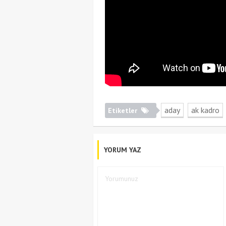
aday
ak kadro
Etiketler
YORUM YAZ