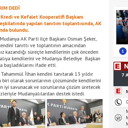
IM DEDİ
Kredi ve Kefalet Kooperatifi Başkanı
eşkilatında yapılan tanıtım toplantısında, AK
ında bulundu.
 Mudanya AK Parti ilçe Başkanı Osman Şeker,
kendini tanıttı ve toplantının amacından
1
hız kazandığı süreçte kendilerinin çok önceden
alıya kendilerini ve Mudanya Belediye Başkan
 başladıklarını ifade etti.
Tahammül İlhan kendini tanıtarak 13 yıldır
 biri olarak sorunlarının çözümünde kendilerini
 iyi savunacak ve sorunlarına çözüm üretecek
zleriyle Mudanyalılardan destek istedi.