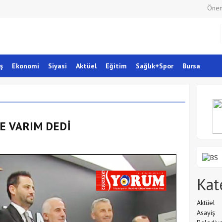
Önem
ş
Ekonomi
Siyasi
Aktüel
Eğitim
Sağlık+Spor
Bursa
E VARIM DEDİ
Kat
Aktüel
Asayiş