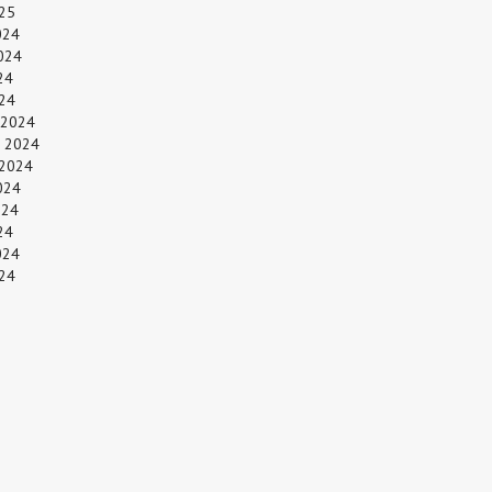
25
024
024
24
024
 2024
 2024
 2024
024
024
24
024
24