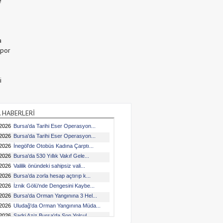
e
a
Spor
i
 HABERLERİ