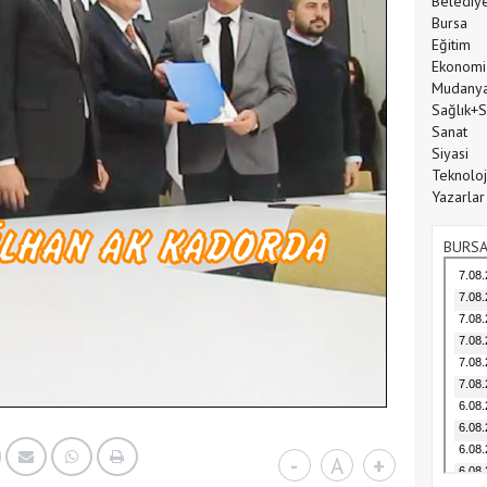
Belediy
Bursa
Eğitim
Ekonomi
Mudany
Sağlık+
Sanat
Siyasi
Teknoloj
Yazarlar
BURSA
-
A
+