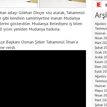
kan adayı Gökhan Dinçer söz alarak, Tahammül
Arş
m gibi kendisin samimiyetine inanan Mudanya
lerini gösterdiler. Mudanya Belediyesi iş bilen
Ağustos
 yılını yeniden Mudanya halkına
Temmuz
Haziran
Nisan 2
lçe Başkanı Osman Şeker Tahammül İlhan'a
Mart 20
ne verdi.
Şubat 2
Ocak 20
Aralık 2
Kasım 2
Ekim 20
Eylül 2
Ağustos
Temmuz
Haziran
Mayıs 2
Nisan 2
Mart 20
Şubat 2