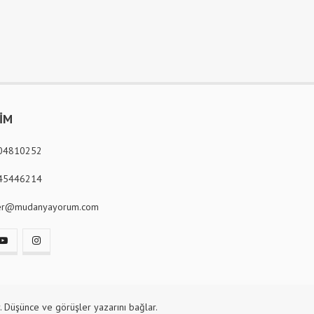
ŞİM
04810252
45446214
er@mudanyayorum.com
. Düşünce ve görüşler yazarını bağlar.