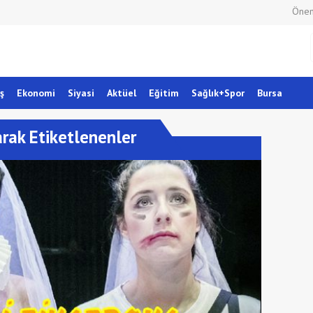
Önem
ş
Ekonomi
Siyasi
Aktüel
Eğitim
Sağlık+Spor
Bursa
rak Etiketlenenler