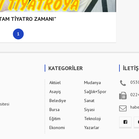
 TAM TİYATRO ZAMANI”
1
KATEGORİLER
İLETİ
053
Aktüel
Mudanya
Asayiş
Sağlık+Spor
022
Belediye
Sanat
sitesi
hab
Bursa
Siyasi
Eğitim
Teknoloji
Ekonomi
Yazarlar