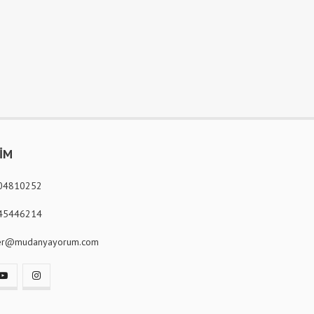
ŞİM
04810252
45446214
er@mudanyayorum.com