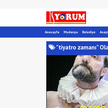
Anasayfa
Mudanya
Belediye
Asayi
"tiyatro zamanı" Ola