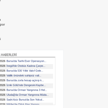
e
a
Spor
i
 HABERLERİ