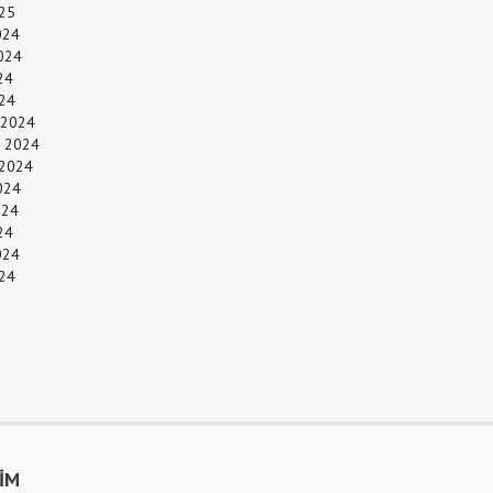
25
024
024
24
024
 2024
 2024
 2024
024
024
24
024
24
ŞİM