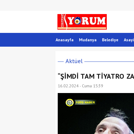
Anasayfa
Mudanya
Belediye
Asayi
Aktüel
“ŞİMDİ TAM TİYATRO Z
16.02.2024 - Cuma 15:39