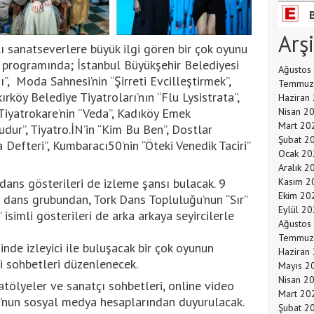
Arş
lı sanatseverlere büyük ilgi gören bir çok oyunu
 programında; İstanbul Büyükşehir Belediyesi
Ağustos
ı”, Moda Sahnesi’nin “Şirreti Evcilleştirmek”,
Temmuz
ırköy Belediye Tiyatroları’nın “Flu Lysistrata”,
Haziran
Tiyatrokare’nin “Veda”, Kadıköy Emek
Nisan 2
Mart 20
dur”, Tiyatro.İN’in “Kim Bu Ben”, Dostlar
Şubat 2
 Defteri”, Kumbaracı50’nin “Öteki Venedik Taciri”
Ocak 20
Aralık 2
dans gösterileri de izleme şansı bulacak. 9
Kasım 2
Ekim 20
 dans grubundan, Tork Dans Topluluğu’nun “Sır”
Eylül 2
isimli gösterileri de arka arkaya seyircilerle
Ağustos
Temmuz
de izleyici ile buluşacak bir çok oyunun
Haziran
i sohbetleri düzenlenecek.
Mayıs 2
Nisan 2
tölyeler ve sanatçı sohbetleri, online video
Mart 20
u’nun sosyal medya hesaplarından duyurulacak.
Şubat 2