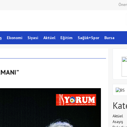
Önem
ş
Ekonomi
Siyasi
Aktüel
Eğitim
Sağlık+Spor
Bursa
AMANI”
Kat
Aktüel
Asayiş