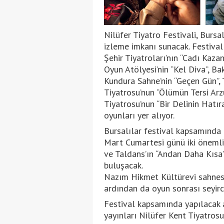
Nilüfer Tiyatro Festivali, Bursa
izleme imkanı sunacak. Festival
Şehir Tiyatroları’nın “Cadı Kazan
Oyun Atölyesi’nin “Kel Diva”, Bak
Kundura Sahne’nin “Geçen Gün”, 
Tiyatrosu’nun “Ölümün Tersi Arzu
Tiyatrosu’nun “Bir Delinin Hatıra
oyunları yer alıyor.
Bursalılar festival kapsamında 
Mart Cumartesi günü iki önemli
ve Taldans’ın “Andan Daha Kısa” 
buluşacak.
Nazım Hikmet Kültürevi sahnesin
ardından da oyun sonrası seyirc
Festival kapsamında yapılacak a
yayınları Nilüfer Kent Tiyatros