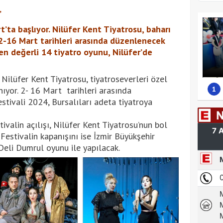
”
t’ta başlıyor. Nilüfer Kent Tiyatrosu, baharı
r. 2-16 Mart tarihleri arasında düzenlenecek
den değerli 14 tiyatro oyunu, Nilüfer’de
Nilüfer Kent Tiyatrosu, tiyatroseverleri özel
1
ıyor. 2- 16 Mart tarihleri arasında
stivali 2024, Bursalıları adeta tiyatroya
ivalin açılışı, Nilüfer Kent Tiyatrosu’nun bol
Festivalin kapanışını ise İzmir Büyükşehir
 Deli Dumrul oyunu ile yapılacak.