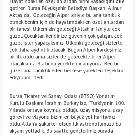
Hayatındaki en özel anlardan birini yaşadığını dile
getiren Bursa Büyükşehir Belediye Başkanı Alinur
Aktaş da, “Geleceğin Alper’leriyle bu ana tanıklık
etmek benim için de hayatımdaki en özel anlardan
bir tanesi. Ülkemizin geleceği Allah’ın izniyle çok
güzel. Çocuklar, kendinize güvenin çok çalışın, çok
güzel işler yapacaksınız. Ülkenin geleceği sizlerle
çok daha aydınlık olacak. Bugün Alper kardeşimiz
bir ilk oldu ama sizler de gelecekte birer Alper
olacaksınız. Biz buna yürekten inanıyoruz. Ben bu
güzel ana tanıklık eden herkese yürekten teşekkür
ediyorum” dedi.
Bursa Ticaret ve Sanayi Odası (BTSO) Yönetim
Kurulu Başkanı İbrahim Burkay ise, “Türkiye’nin 100.
Yılında ortaya koymuş olduğu uzay misyonu, uzay
görevi ve vizyonu bizim en büyük yol haritamız
oldu. Allah’a şükürler olsun ilk astronotumuzu bu
akşam yolladık. Bu saatte gençlerimiz burada