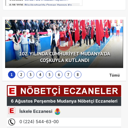
102. YILINDA CUMHURİYET MUDANYA'DA
COŞKUYLA KUTLANDI
1
2
3
4
5
6
7
8
Tümü