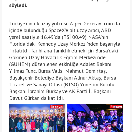
söyledi.
Türkiye'nin ilk uzay yolcusu Alper Gezeravcı'nın da
içinde bulunduğu SpaceX'e ait uzay aracı, ABD
yerel saatiyle 16.49'da (TSİ 00.49) NASA'nın
Florida'daki Kennedy Uzay Merkezi'nden başarıyla
fırlatıldı. Tarihi ana tanıklık etmek için Bursa’daki
Gökmen Uzay Havacılık Eğitim Merkezi'nde
(GUHEM) düzenlenen etkinliğe Adalet Bakanı
Yılmaz Tunç, Bursa Valisi Mahmut Demirtaş,
Büyükşehir Belediye Başkanı Alinur Aktaş, Bursa
Ticaret ve Sanayi Odası (BTSO) Yönetim Kurulu
Başkanı İbrahim Burkay ve AK Parti İl Başkanı
Davut Gürkan da katıldı.