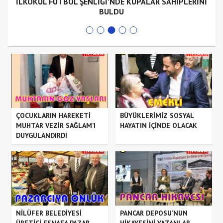
İLKOKUL FUTBOL ŞENLİĞİ’NDE KUPALAR SAHİPLERİNİ
BULDU
ÇOCUKLARIN HAREKETİ
BÜYÜKLERİMİZ SOSYAL
MUHTAR VEZİR SAĞLAM’I
HAYATIN İÇİNDE OLACAK
DUYGULANDIRDI
NİLÜFER BELEDİYESİ
PANCAR DEPOSU’NUN
ÜRETİCİ ESNAFA PAZAR
HİKAYESİNİ YAZANLAR