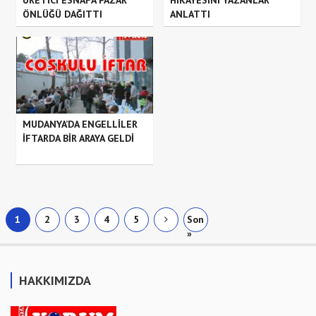
ÖNLÜĞÜ DAĞITTI
ANLATTI
MUDANYA’DA ENGELLİLER
İFTARDA BİR ARAYA GELDİ
1
2
3
4
5
Son
»
HAKKIMIZDA