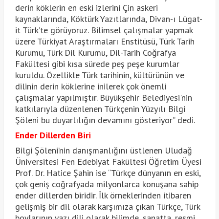
derin köklerin en eski izlerini Çin askeri
kaynaklarında, Köktürk Yazıtlarında, Divan-ı Lügat-
it Türk’te görüyoruz. Bilimsel çalışmalar yapmak
üzere Türkiyat Araştırmaları Enstitüsü, Türk Tarih
Kurumu, Türk Dil Kurumu, Dil-Tarih Coğrafya
Fakültesi gibi kısa sürede peş peşe kurumlar
kuruldu. Özellikle Türk tarihinin, kültürünün ve
dilinin derin köklerine inilerek çok önemli
çalışmalar yapılmıştır. Büyükşehir Belediyesi'nin
katkılarıyla düzenlenen Türkçenin Yüzyılı Bilgi
Şöleni bu duyarlılığın devamını gösteriyor” dedi.
Ender Dillerden Biri
Bilgi Şöleni’nin danışmanlığını üstlenen Uludağ
Üniversitesi Fen Edebiyat Fakültesi Öğretim Üyesi
Prof. Dr. Hatice Şahin ise “Türkçe dünyanın en eski,
çok geniş coğrafyada milyonlarca konuşana sahip
ender dillerden biridir. İlk örneklerinden itibaren
gelişmiş bir dil olarak karşımıza çıkan Türkçe, Türk
boylarının yazı dili olarak bilimde, sanatta, resmi