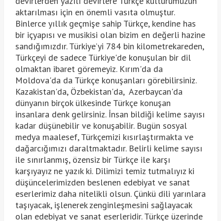
devirlerden yazılı devirlere Türkçe kültürümüzün
aktarılması için en önemli vasıta olmuştur.
Binlerce yıllık geçmişe sahip Türkçe, kendine has
bir içyapısı ve musikisi olan bizim en değerli hazine
sandığımızdır. Türkiye’yi 784 bin kilometrekareden,
Türkçeyi de sadece Türkiye'de konuşulan bir dil
olmaktan ibaret göremeyiz. Kırım'da da
Moldova'da da Türkçe konuşanları görebilirsiniz.
Kazakistan'da, Özbekistan'da, Azerbaycan'da
dünyanın birçok ülkesinde Türkçe konuşan
insanlara denk gelirsiniz. İnsan bildiği kelime sayısı
kadar düşünebilir ve konuşabilir. Bugün sosyal
medya maalesef, Türkçemizi kısırlaştırmakta ve
dağarcığımızı daraltmaktadır. Belirli kelime sayısı
ile sınırlanmış, özensiz bir Türkçe ile karşı
karşıyayız ne yazık ki. Dilimizi temiz tutmalıyız ki
düşüncelerimizden beslenen edebiyat ve sanat
eserlerimiz daha nitelikli olsun. Çünkü dili yarınlara
taşıyacak, işlenerek zenginleşmesini sağlayacak
olan edebiyat ve sanat eserleridir. Türkçe üzerinde