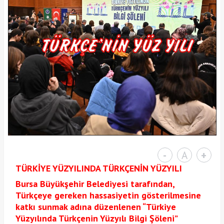
-
A
+
TÜRKİYE YÜZYILINDA TÜRKÇENİN YÜZYILI
Bursa Büyükşehir Belediyesi tarafından,
Türkçeye gereken hassasiyetin gösterilmesine
katkı sunmak adına düzenlenen “Türkiye
Yüzyılında Türkçenin Yüzyılı Bilgi Şöleni”