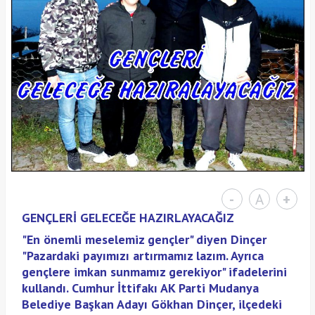
-
A
+
GENÇLERİ GELECEĞE HAZIRLAYACAĞIZ
"En önemli meselemiz gençler" diyen Dinçer
"Pazardaki payımızı artırmamız lazım. Ayrıca
gençlere imkan sunmamız gerekiyor" ifadelerini
kullandı. Cumhur İttifakı AK Parti Mudanya
Belediye Başkan Adayı Gökhan Dinçer, ilçedeki