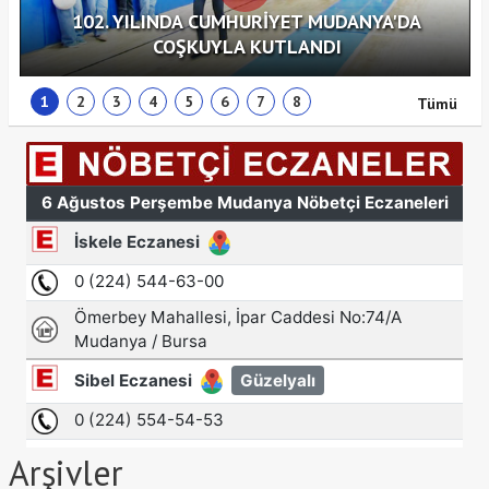
102. YILINDA CUMHURİYET MUDANYA'DA
COŞKUYLA KUTLANDI
1
2
3
4
5
6
7
8
Tümü
Arşivler