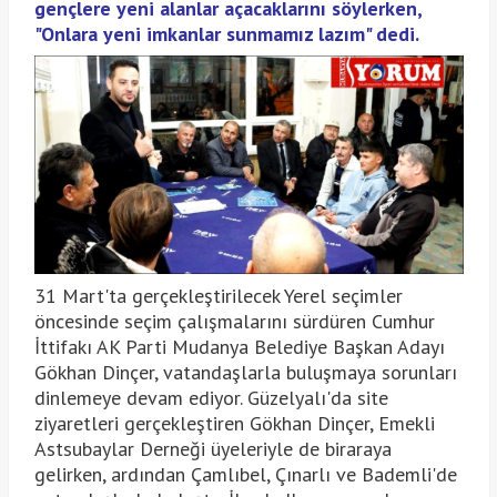
gençlere yeni alanlar açacaklarını söylerken,
"Onlara yeni imkanlar sunmamız lazım" dedi.
31 Mart'ta gerçekleştirilecek Yerel seçimler
öncesinde seçim çalışmalarını sürdüren Cumhur
İttifakı AK Parti Mudanya Belediye Başkan Adayı
Gökhan Dinçer, vatandaşlarla buluşmaya sorunları
dinlemeye devam ediyor. Güzelyalı'da site
ziyaretleri gerçekleştiren Gökhan Dinçer, Emekli
Astsubaylar Derneği üyeleriyle de biraraya
gelirken, ardından Çamlıbel, Çınarlı ve Bademli'de