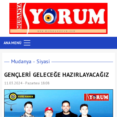
ANA MENÜ
Mudanya
Siyasi
GENÇLERİ GELECEĞE HAZIRLAYACAĞIZ
11.03.2024 - Pazartesi 18:08