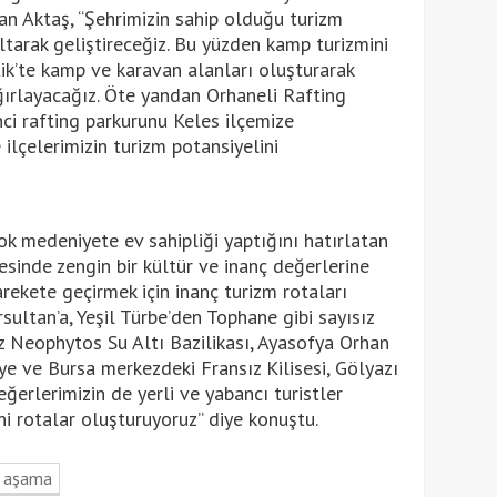
an Aktaş, “Şehrimizin sahip olduğu turizm
altarak geliştireceğiz. Bu yüzden kamp turizmini
ik’te kamp ve karavan alanları oluşturarak
ğırlayacağız. Öte yandan Orhaneli Rafting
nci rafting parkurunu Keles ilçemize
 ilçelerimizin turizm potansiyelini
ok medeniyete ev sahipliği yaptığını hatırlatan
esinde zengin bir kültür ve inanç değerlerine
arekete geçirmek için inanç turizm rotaları
ultan’a, Yeşil Türbe’den Tophane gibi sayısız
iz Neophytos Su Altı Bazilikası, Ayasofya Orhan
ye ve Bursa merkezdeki Fransız Kilisesi, Gölyazı
eğerlerimizin de yerli ve yabancı turistler
ni rotalar oluşturuyoruz” diye konuştu.
m aşama