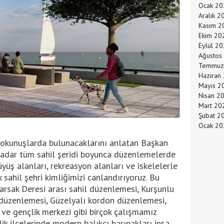
Ocak 20
Aralık 2
Kasım 2
Ekim 20
Eylül 2
Ağustos
Temmuz
Haziran
Mayıs 2
Nisan 2
Mart 20
Şubat 2
Ocak 20
 dokunuşlarda bulunacaklarını anlatan Başkan
 kadar tüm sahil şeridi boyunca düzenlemelerde
üyüş alanları, rekreasyon alanları ve iskelelerle
ak sahil şehri kimliğimizi canlandırıyoruz. Bu
sak Deresi arası sahil düzenlemesi, Kurşunlu
l düzenlemesi, Güzelyalı kordon düzenlemesi,
ve gençlik merkezi gibi birçok çalışmamız
k ilçelerinde modern balıkçı barınakları inşa