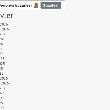
ivler
 2026
 2026
 2026
026
26
026
26
025
025
25
025
 2025
 2025
 2025
025
025
25
025