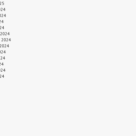
25
024
024
24
024
 2024
 2024
 2024
024
024
24
024
24