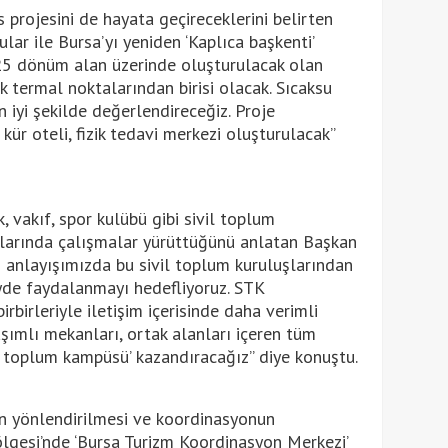
s projesini de hayata geçireceklerini belirten
lar ile Bursa’yı yeniden ‘Kaplıca başkenti’
25 dönüm alan üzerinde oluşturulacak olan
ük termal noktalarından birisi olacak. Sıcaksu
n iyi şekilde değerlendireceğiz. Proje
kür oteli, fizik tedavi merkezi oluşturulacak”
, vakıf, spor kulübü gibi sivil toplum
nlarında çalışmalar yürüttüğünü anlatan Başkan
 anlayışımızda bu sivil toplum kuruluşlarından
yde faydalanmayı hedefliyoruz. STK
birbirleriyle iletişim içerisinde daha verimli
şımlı mekanları, ortak alanları içeren tüm
il toplum kampüsü’ kazandıracağız” diye konuştu.
in yönlendirilmesi ve koordinasyonun
gesi’nde ‘Bursa Turizm Koordinasyon Merkezi’