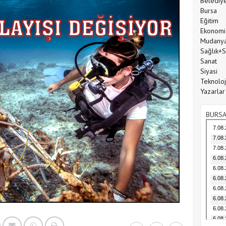
Belediy
Bursa
Eğitim
Ekonomi
Mudany
Sağlık+
Sanat
Siyasi
Teknoloj
Yazarlar
BURSA