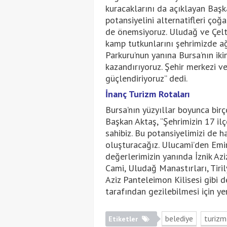
kuracaklarını da açıklayan Başk
potansiyelini alternatifleri çoğ
de önemsiyoruz. Uludağ ve Çelt
kamp tutkunlarını şehrimizde a
Parkuru’nun yanına Bursa’nın iki
kazandırıyoruz. Şehir merkezi ve
güçlendiriyoruz” dedi.
İnanç Turizm Rotaları
Bursa’nın yüzyıllar boyunca birç
Başkan Aktaş, “Şehrimizin 17 ilç
sahibiz. Bu potansiyelimizi de h
oluşturacağız. Ulucami’den Emirs
değerlerimizin yanında İznik Az
Cami, Uludağ Manastırları, Tiril
Aziz Panteleimon Kilisesi gibi d
tarafından gezilebilmesi için ye
belediye
turiz
Etiketler