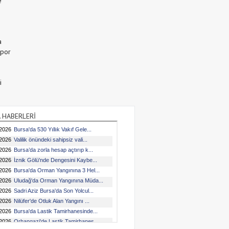
e
a
Spor
i
 HABERLERİ