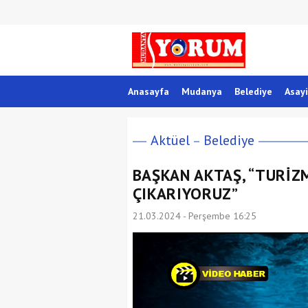
Anasayfa
Mudanya
Belediye
Asayi
Aktüel
Belediye
BAŞKAN AKTAŞ, “TURİZM
ÇIKARIYORUZ”
21.03.2024 - Perşembe 16:25