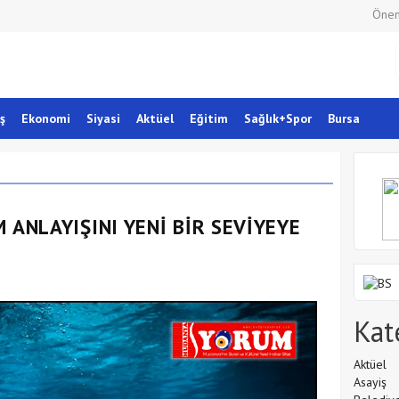
Önem
ş
Ekonomi
Siyasi
Aktüel
Eğitim
Sağlık+Spor
Bursa
 ANLAYIŞINI YENİ BİR SEVİYEYE
Kat
Aktüel
Asayiş