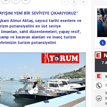
-
A
+
YIŞINI YENİ BİR SEVİYEYE ÇIKARIYORUZ”
anı Alinur Aktaş, sayısız tarihi eserlere ve
rizm potansiyelini en üst seviye
 limanları, sahil düzenlemeleri, yapay resif,
 kamp ve karavan alanları ve inanç turizm
şehrimizin turizm potansiyelini
1