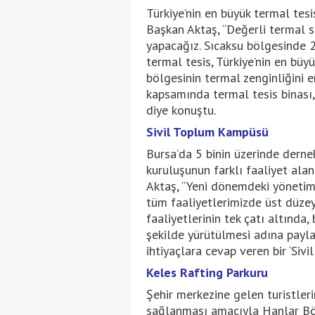
Türkiye’nin en büyük termal tesi
Başkan Aktaş, “Değerli termal su
yapacağız. Sıcaksu bölgesinde 
termal tesis, Türkiye’nin en büy
bölgesinin termal zenginliğini e
kapsamında termal tesis binası, 
diye konuştu.
Sivil Toplum Kampüsü
Bursa’da 5 binin üzerinde dernek
kuruluşunun farklı faaliyet ala
Aktaş, “Yeni dönemdeki yönetim
tüm faaliyetlerimizde üst düze
faaliyetlerinin tek çatı altında, 
şekilde yürütülmesi adına payla
ihtiyaçlara cevap veren bir ‘Siv
Keles Rafting Parkuru
Şehir merkezine gelen turistler
sağlanması amacıyla Hanlar Böl