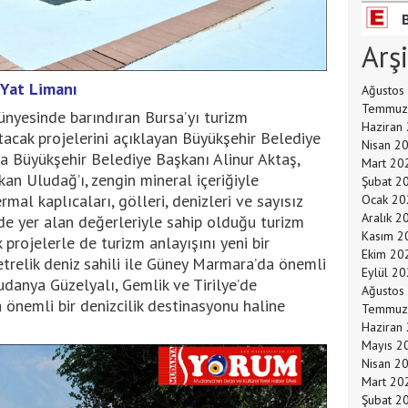
Arş
 Yat Limanı
Ağustos
Temmuz
ünyesinde barındıran Bursa’yı turizm
Haziran
tacak projelerini açıklayan Büyükşehir Belediye
Nisan 2
a Büyükşehir Belediye Başkanı Alinur Aktaş,
Mart 20
kan Uludağ’ı, zengin mineral içeriğiyle
Şubat 2
rmal kaplıcaları, gölleri, denizleri ve sayısız
Ocak 20
Aralık 2
nde yer alan değerleriyle sahip olduğu turizm
Kasım 2
 projelerle de turizm anlayışını yeni bir
Ekim 20
etrelik deniz sahili ile Güney Marmara’da önemli
Eylül 2
Mudanya Güzelyalı, Gemlik ve Tirilye’de
Ağustos
 önemli bir denizcilik destinasyonu haline
Temmuz
Haziran
Mayıs 2
Nisan 2
Mart 20
Şubat 2