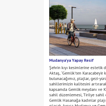
Mudanya’ya Yapay Resif
Şehrin kıyı kesimlerine estetik
Aktaş, “Gemlik’ten Karacabey’e
bulunacağımız, plajlar, gezi-yür
sahillerimizin kalitesini artırar
kapsamda Gemlik meydanı ve Kar
sahil düzenlemesi, Tirilye sahi
Gemlik Hasanağa kadınlar plajı 
olacak. Ayrıca Mudanya ve Gemli