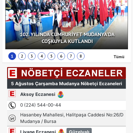
102. YILINDA CUMHURİYET MUDANYA'DA
COŞKUYLA KUTLANDI
1
2
3
4
5
6
7
8
Tümü