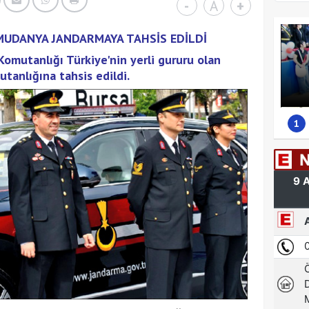
-
A
+
MUDANYA JANDARMAYA TAHSİS EDİLDİ
omutanlığı Türkiye'nin yerli gururu olan
nlığına tahsis edildi.
1