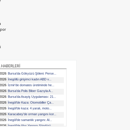
e
a
Spor
i
 HABERLERİ