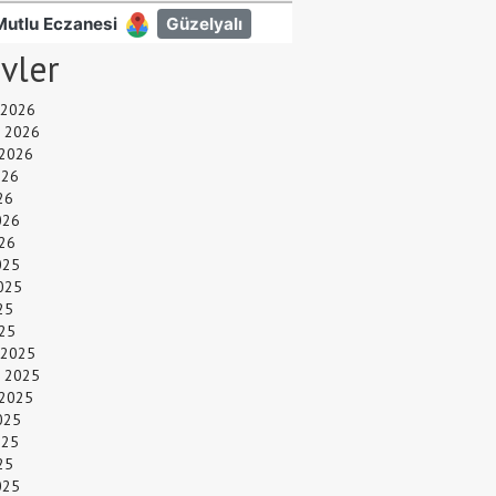
ivler
 2026
 2026
 2026
026
26
026
26
025
025
25
025
 2025
 2025
 2025
025
025
25
025