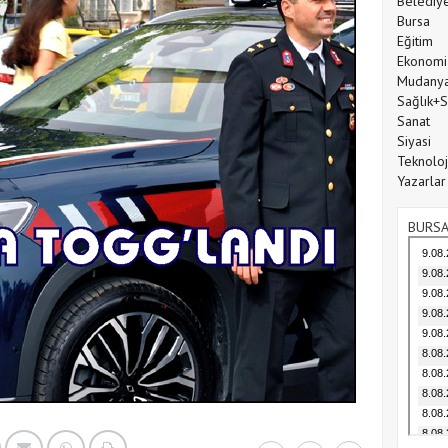
Belediy
Bursa
Eğitim
Ekonomi
Mudany
Sağlık+
Sanat
Siyasi
Teknoloj
Yazarlar
BURSA