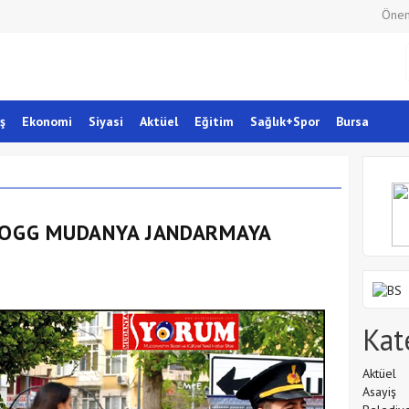
Önem
ş
Ekonomi
Siyasi
Aktüel
Eğitim
Sağlık+Spor
Bursa
TOGG MUDANYA JANDARMAYA
Kat
Aktüel
Asayiş