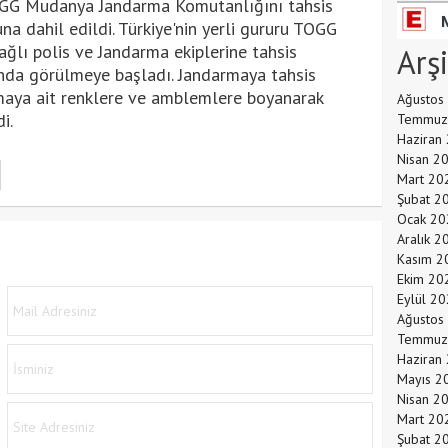
 TOGG Mudanya Jandarma Komutanlığını tahsis
na dahil edildi. Türkiye'nin yerli gururu TOGG
ağlı polis ve Jandarma ekiplerine tahsis
Arş
nda görülmeye başladı. Jandarmaya tahsis
maya ait renklere ve amblemlere boyanarak
Ağustos
i.
Temmuz
Haziran
Nisan 2
Mart 20
Şubat 2
Ocak 20
Aralık 2
Kasım 2
Ekim 20
Eylül 2
Ağustos
Temmuz
Haziran
Mayıs 2
Nisan 2
Mart 20
Şubat 2