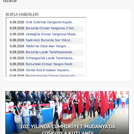
Yazarlar
BURSA HABERLERİ
102. YILINDA CUMHURİYET MUDANYA'DA
COŞKUYLA KUTLANDI