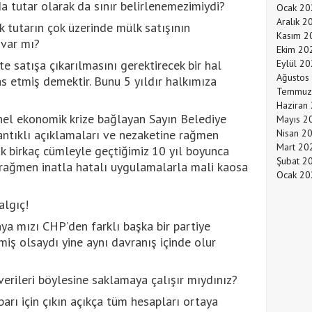
a tutar olarak da sınır belirlenemezimiydi?
Ocak 20
Aralık 2
k tutarın çok üzerinde mülk satışının
Kasım 2
 var mı?
Ekim 20
te satışa çıkarılmasını gerektirecek bir hal
Eylül 2
Ağustos
s etmiş demektir. Bunu 5 yıldır halkımıza
Temmuz
Haziran
el ekonomik krize bağlayan Sayın Belediye
Mayıs 2
ntıklı açıklamaları ve nezaketine rağmen
Nisan 2
Mart 20
ak birkaç cümleyle geçtiğimiz 10 yıl boyunca
Şubat 2
rağmen inatla hatalı uygulamalarla mali kaosa
Ocak 20
algıç!
a mızı CHP’den farklı başka bir partiye
ş olsaydı yine aynı davranış içinde olur
verileri böylesine saklamaya çalışır mıydınız?
barı için çıkın açıkça tüm hesapları ortaya