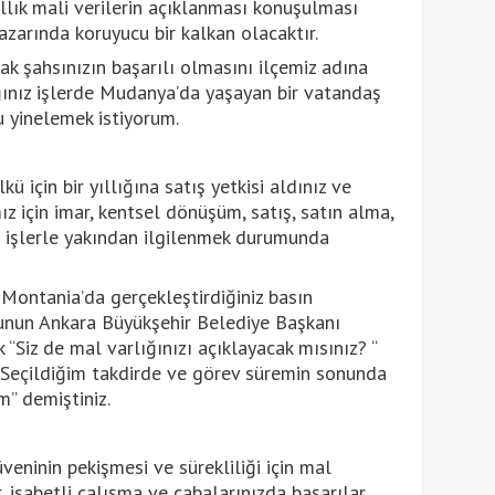
ıllık mali verilerin açıklanması konuşulması
nazarında koruyucu bir kalkan olacaktır.
 şahsınızın başarılı olmasını ilçemiz adına
ığınız işlerde Mudanya’da yaşayan bir vatandaş
 yinelemek istiyorum.
için bir yıllığına satış yetkisi aldınız ve
için imar, kentsel dönüşüm, satış, satın alma,
işlerle yakından ilgilenmek durumunda
Montania’da gerçekleştirdiğiniz basın
unun Ankara Büyükşehir Belediye Başkanı
“Siz de mal varlığınızı açıklayacak mısınız? “
“Seçildiğim takdirde ve görev süremin sonunda
m” demiştiniz.
eninin pekişmesi ve sürekliliği için mal
r, isabetli çalışma ve çabalarınızda başarılar