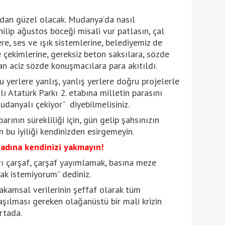
an güzel olacak. Mudanya’da nasıl
ilip ağustos böceği misali vur patlasın, çal
re, ses ve ışık sistemlerine, belediyemiz de
ekimlerine, gereksiz beton saksılara, sözde
an aciz sözde konuşmacılara para akıtıldı.
 yerlere yanlış, yanlış yerlere doğru projelerle
ı Atatürk Parkı 2. etabına milletin parasını
udanyalı çekiyor” diyebilmelisiniz.
arının sürekliliği için, gün gelip şahsınızın
n bu iyiliği kendinizden esirgemeyin.
 adına kendinizi yakmayın!
 çarşaf, çarşaf yayımlamak, basına meze
 istemiyorum” dediniz.
akamsal verilerinin şeffaf olarak tüm
şılması gereken olağanüstü bir mali krizin
rtada.