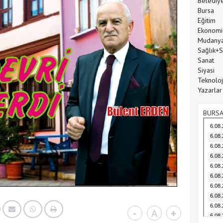
Belediy
Bursa
Eğitim
Ekonomi
Mudany
Sağlık+
Sanat
Siyasi
Teknoloj
Yazarlar
BURSA
-
A
+