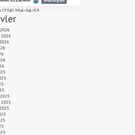
ivler
 2026
 2026
 2026
026
26
026
26
025
025
25
025
 2025
 2025
 2025
025
025
25
025