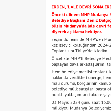
ERDEN, "LALE DEVRİ SONA ER
Önceki dönem MHP Mudanya Me
Belediye Başkanı Deniz Dalgıç
bilsin Mudanya’da lale devri f
diyerek açıklama bekliyor.
seçim döneminde MHP’den Mudan
kez izleyici koltuğundan 2024-
Toplantısını Tirilye’de izledim.
Öncelikle MHP’li Belediye Mecl
başlayan dava arkadaşlarımı te
Hem belediye meclisi toplantıla
hakkında verdikleri önerge, he
mali durumu, borçlarının kamuoy
belediye mülk satışları başta 
odaklı yaklaşımları takdire şaya
03 Mayıs 2024 günü saat 15.00’
mülkiyeti Mudanya Belediyemize