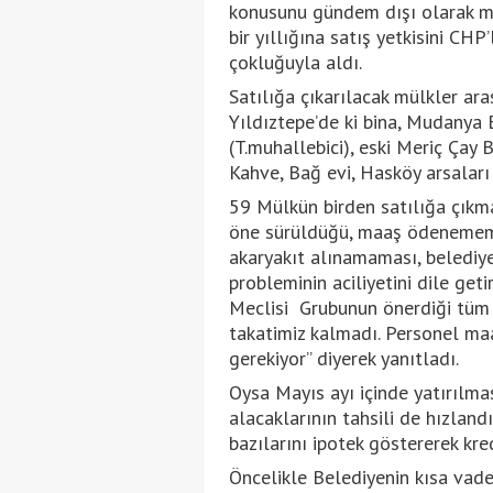
konusunu gündem dışı olarak me
bir yıllığına satış yetkisini CHP
çokluğuyla aldı.
Satılığa çıkarılacak mülkler ar
Yıldıztepe’de ki bina, Mudanya B
(T.muhallebici), eski Meriç Çay 
Kahve, Bağ evi, Hasköy arsaları
59 Mülkün birden satılığa çıkma
öne sürüldüğü, maaş ödenememes
akaryakıt alınamaması, belediy
probleminin aciliyetini dile ge
Meclisi Grubunun önerdiği tüm 
takatimiz kalmadı. Personel maa
gerekiyor” diyerek yanıtladı.
Oysa Mayıs ayı içinde yatırılma
alacaklarının tahsili de hızlandı
bazılarını ipotek göstererek kre
Öncelikle Belediyenin kısa vadel