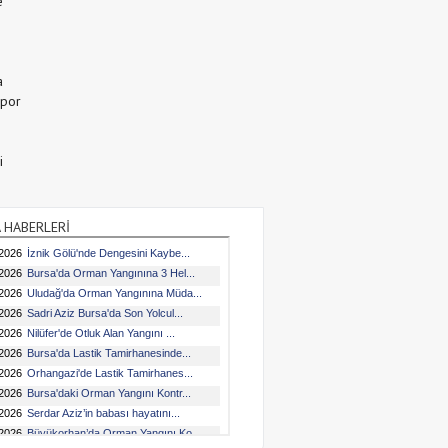
e
a
Spor
i
 HABERLERİ