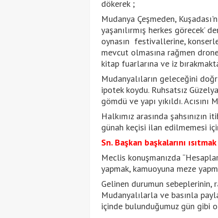
dökerek ;
Mudanya Çeşmeden, Kuşadası'nd
yaşanılırmış herkes görecek’ den
oynasın festivallerine, konserle
mevcut olmasına rağmen drone ç
kitap fuarlarına ve iz bırakmakt
Mudanyalıların geleceğini doğru
ipotek koydu. Ruhsatsız Güzelyal
gömdü ve yapı yıkıldı. Acısını M
Halkımız arasında şahsınızın itib
günah keçisi ilan edilmemesi içi
Sn. Başkan başkalarını ısıtmak
Meclis konuşmanızda “Hesapları
yapmak, kamuoyuna meze yapmak
Gelinen durumun sebeplerinin, r
Mudanyalılarla ve basınla payla
içinde bulunduğumuz gün gibi o