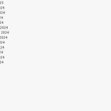
25
024
024
24
024
 2024
 2024
 2024
024
024
24
024
24