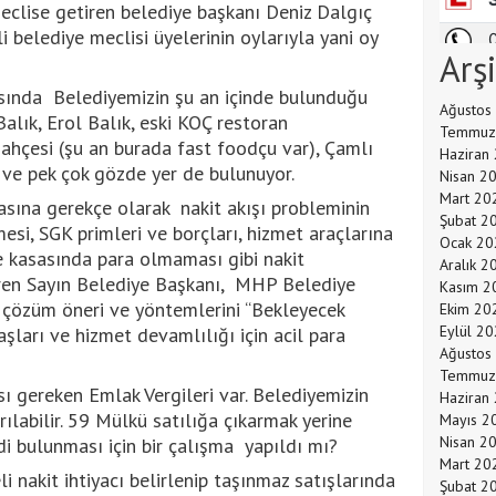
clise getiren belediye başkanı Deniz Dalgıç
’li belediye meclisi üyelerinin oylarıyla yani oy
Arş
asında Belediyemizin şu an içinde bulunduğu
Ağustos
alık, Erol Balık, eski KOÇ restoran
Temmuz
Bahçesi (şu an burada fast foodçu var), Çamlı
Haziran
 ve pek çok gözde yer de bulunuyor.
Nisan 2
Mart 20
sına gerekçe olarak nakit akışı probleminin
Şubat 2
i, SGK primleri ve borçları, hizmet araçlarına
Ocak 20
e kasasında para olmaması gibi nakit
Aralık 2
tiren Sayın Belediye Başkanı, MHP Belediye
Kasım 2
çözüm öneri ve yöntemlerini “Bekleyecek
Ekim 20
Eylül 2
şları ve hizmet devamlılığı için acil para
Ağustos
Temmuz
sı gereken Emlak Vergileri var. Belediyemizin
Haziran
rılabilir. 59 Mülkü satılığa çıkarmak yerine
Mayıs 2
Nisan 2
di bulunması için bir çalışma yapıldı mı?
Mart 20
i nakit ihtiyacı belirlenip taşınmaz satışlarında
Şubat 2