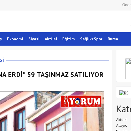
Önem
ş
Ekonomi
Siyasi
Aktüel
Eğitim
Sağlık+Spor
Bursa
si
NA ERDİ" 59 TAŞINMAZ SATILIYOR
Kat
Aktüel
Asayiş