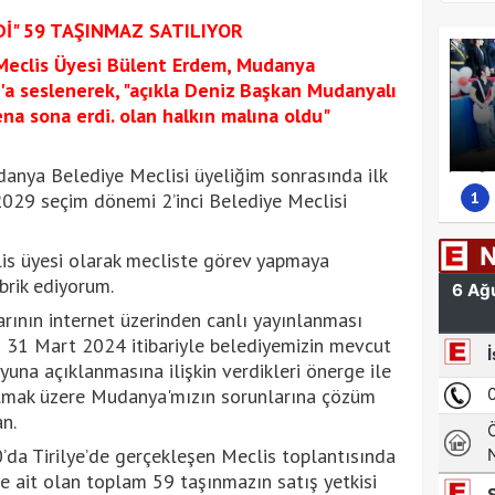
Dİ" 59 TAŞINMAZ SATILIYOR
clis Üyesi Bülent Erdem, Mudanya
'a seslenerek, "açıkla Deniz Başkan Mudanyalı
ena sona erdi. olan halkın malına oldu"
ya Belediye Meclisi üyeliğim sonrasında ilk
1
2029 seçim dönemi 2’inci Belediye Meclisi
is üyesi olarak mecliste görev yapmaya
brik ediyorum.
rının internet üzerinden canlı yayınlanması
m 31 Mart 2024 itibariyle belediyemizin mevcut
una açıklanmasına ilişkin verdikleri önerge ile
olmak üzere Mudanya'mızın sorunlarına çözüm
n.
da Tirilye’de gerçekleşen Meclis toplantısında
 ait olan toplam 59 taşınmazın satış yetkisi