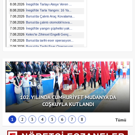
102. YILINDA CUMHURİYET MUDANYA'DA
COŞKUYLA KUTLANDI
1
2
3
4
5
6
7
8
Tümü