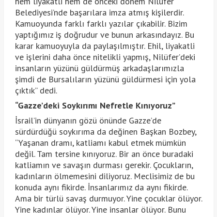
hem liyakatli hem de önceki dönem Nilüfer
Belediyesi’nde başarılara imza atmış kişilerdir.
Kamuoyunda farklı farklı yazılar çıkabilir. Bizim
yaptığımız iş doğrudur ve bunun arkasındayız. Bu
karar kamuoyuyla da paylaşılmıştır. Ehil, liyakatli
ve işlerini daha önce nitelikli yapmış, Nilüfer’deki
insanların yüzünü güldürmüş arkadaşlarımızla
şimdi de Bursalıların yüzünü güldürmesi için yola
çıktık” dedi.
“Gazze’deki Soykırımı Nefretle Kınıyoruz”
İsrail’in dünyanın gözü önünde Gazze’de
sürdürdüğü soykırıma da değinen Başkan Bozbey,
“Yaşanan dramı, katliamı kabul etmek mümkün
değil. Tam tersine kınıyoruz. Bir an önce buradaki
katliamın ve savaşın durması gerekir. Çocukların,
kadınların ölmemesini diliyoruz. Meclisimiz de bu
konuda aynı fikirde. İnsanlarımız da aynı fikirde.
Ama bir türlü savaş durmuyor. Yine çocuklar ölüyor.
Yine kadınlar ölüyor. Yine insanlar ölüyor. Bunu