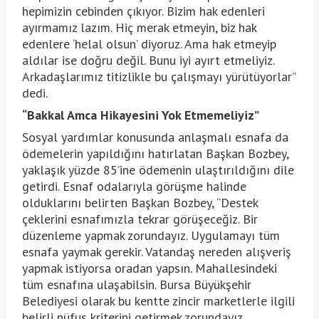
hepimizin cebinden çıkıyor. Bizim hak edenleri
ayırmamız lazım. Hiç merak etmeyin, biz hak
edenlere ‘helal olsun’ diyoruz. Ama hak etmeyip
aldılar ise doğru değil. Bunu iyi ayırt etmeliyiz.
Arkadaşlarımız titizlikle bu çalışmayı yürütüyorlar”
dedi.
“Bakkal Amca Hikayesini Yok Etmemeliyiz”
Sosyal yardımlar konusunda anlaşmalı esnafa da
ödemelerin yapıldığını hatırlatan Başkan Bozbey,
yaklaşık yüzde 85’ine ödemenin ulaştırıldığını dile
getirdi. Esnaf odalarıyla görüşme halinde
olduklarını belirten Başkan Bozbey, “Destek
çeklerini esnafımızla tekrar görüşeceğiz. Bir
düzenleme yapmak zorundayız. Uygulamayı tüm
esnafa yaymak gerekir. Vatandaş nereden alışveriş
yapmak istiyorsa oradan yapsın. Mahallesindeki
tüm esnafına ulaşabilsin. Bursa Büyükşehir
Belediyesi olarak bu kentte zincir marketlerle ilgili
belirli nüfus kriterini getirmek zorundayız.