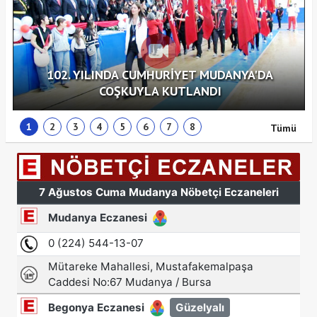
102. YILINDA CUMHURİYET MUDANYA'DA
COŞKUYLA KUTLANDI
1
2
3
4
5
6
7
8
Tümü