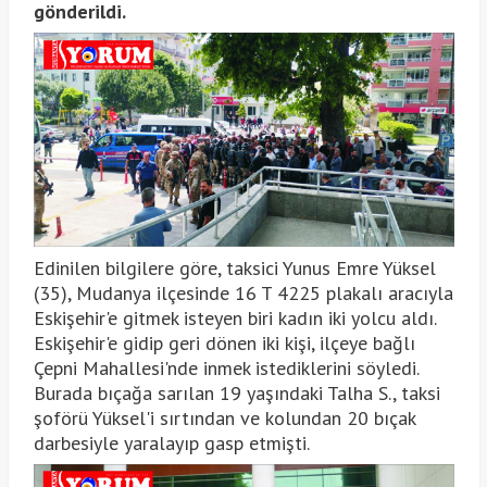
gönderildi.
Edinilen bilgilere göre, taksici Yunus Emre Yüksel
(35), Mudanya ilçesinde 16 T 4225 plakalı aracıyla
Eskişehir'e gitmek isteyen biri kadın iki yolcu aldı.
Eskişehir'e gidip geri dönen iki kişi, ilçeye bağlı
Çepni Mahallesi'nde inmek istediklerini söyledi.
Burada bıçağa sarılan 19 yaşındaki Talha S., taksi
şoförü Yüksel'i sırtından ve kolundan 20 bıçak
darbesiyle yaralayıp gasp etmişti.