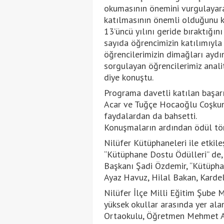
okumasının önemini vurgulayarak
katılmasının önemli olduğunu ka
13’üncü yılını geride bıraktığın
sayıda öğrencimizin katılımıyla 
öğrencilerimizin dimağları aydın
sorgulayan öğrencilerimiz anali
diye konuştu.
Programa davetli katılan başarı
Acar ve Tuğçe Hocaoğlu Coşkun 
faydalardan da bahsetti.
Konuşmaların ardından ödül tör
Nilüfer Kütüphaneleri ile etkile
“Kütüphane Dostu Ödülleri” de, 
Başkanı Şadi Özdemir, “Kütüph
Ayaz Havuz, Hilal Bakan, Karde
Nilüfer İlçe Milli Eğitim Şube
yüksek okullar arasında yer al
Ortaokulu, Öğretmen Mehmet Ar