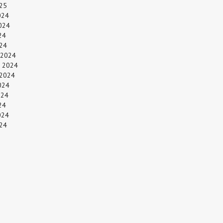
25
024
024
24
024
 2024
 2024
 2024
024
024
24
024
24