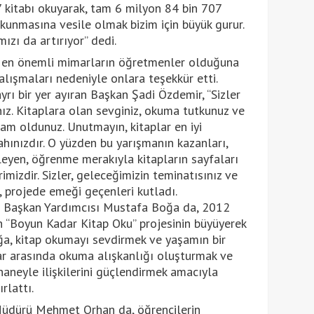
7 kitabı okuyarak, tam 6 milyon 84 bin 707
okunmasına vesile olmak bizim için büyük gurur.
ızı da artırıyor” dedi.
 en önemli mimarların öğretmenler olduğuna
alışmaları nedeniyle onlara teşekkür etti.
rı bir yer ayıran Başkan Şadi Özdemir, “Sizler
nız. Kitaplara olan sevginiz, okuma tutkunuz ve
am oldunuz. Unutmayın, kitaplar en iyi
lahınızdır. O yüzden bu yarışmanın kazanları,
eyen, öğrenme merakıyla kitapların sayfaları
imizdir. Sizler, geleceğimizin teminatısınız ve
, projede emeği geçenleri kutladı.
 Başkan Yardımcısı Mustafa Boğa da, 2012
n “Boyun Kadar Kitap Oku” projesinin büyüyerek
ğa, kitap okumayı sevdirmek ve yaşamın bir
ar arasında okuma alışkanlığı oluşturmak ve
haneyle ilişkilerini güçlendirmek amacıyla
rlattı.
 Müdürü Mehmet Orhan da, öğrencilerin