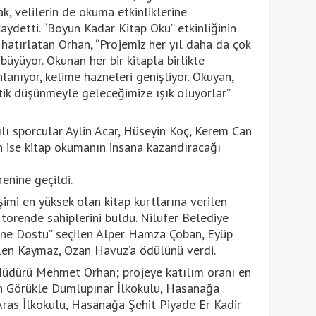
, velilerin de okuma etkinliklerine
ydetti. “Boyun Kadar Kitap Oku” etkinliğinin
ı hatırlatan Orhan, “Projemiz her yıl daha da çok
büyüyor. Okunan her bir kitapla birlikte
lanıyor, kelime hazneleri genişliyor. Okuyan,
tik düşünmeyle geleceğimize ışık oluyorlar”
lı sporcular Aylin Acar, Hüseyin Koç, Kerem Can
ise kitap okumanın insana kazandıracağı
enine geçildi.
şimi en yüksek olan kitap kurtlarına verilen
törende sahiplerini buldu. Nilüfer Belediye
ane Dostu” seçilen Alper Hamza Çoban, Eyüp
len Kaymaz, Ozan Havuz’a ödülünü verdi.
 Müdürü Mehmet Orhan; projeye katılım oranı en
an Görükle Dumlupınar İlkokulu, Hasanağa
as İlkokulu, Hasanağa Şehit Piyade Er Kadir