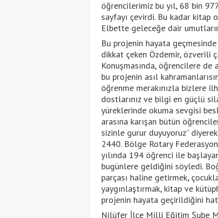
öğrencilerimiz bu yıl, 68 bin 97
sayfayı çevirdi. Bu kadar kitap 
Elbette geleceğe dair umutlarım
Bu projenin hayata geçmesinde
dikkat çeken Özdemir, özverili ç
Konuşmasında, öğrencilere de ay
bu projenin asıl kahramanlarısı
öğrenme merakınızla bizlere ilh
dostlarınız ve bilgi en güçlü si
yüreklerinde okuma sevgisi besl
arasına karışan bütün öğrenciler
sizinle gurur duyuyoruz” diyerek
2440. Bölge Rotary Federasyon
yılında 194 öğrenci ile başlaya
bugünlere geldiğini söyledi. Bo
parçası haline getirmek, çocukl
yaygınlaştırmak, kitap ve kütüp
projenin hayata geçirildiğini hatı
Nilüfer İlçe Milli Eğitim Şube