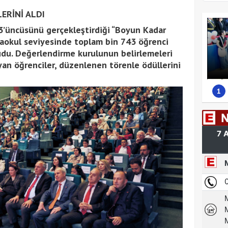
ERİNİ ALDI
13’üncüsünü gerçekleştirdiği “Boyun Kadar
rtaokul seviyesinde toplam bin 743 öğrenci
kudu. Değerlendirme kurulunun belirlemeleri
yan öğrenciler, düzenlenen törenle ödüllerini
1