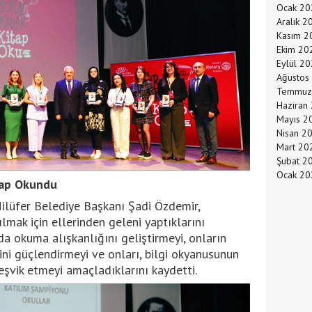
Ocak 20
Aralık 2
Kasım 2
Ekim 20
Eylül 2
Ağustos
Temmuz
Haziran
Mayıs 2
Nisan 2
Mart 20
Şubat 2
Ocak 20
tap Okundu
ilüfer Belediye Başkanı Şadi Özdemir,
ılmak için ellerinden geleni yaptıklarını
da okuma alışkanlığını geliştirmeyi, onların
rini güçlendirmeyi ve onları, bilgi okyanusunun
eşvik etmeyi amaçladıklarını kaydetti.