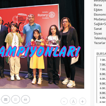
Belediy
Bursa
Eğitim
Ekonomi
Mudany
Sağlık+
Sanat
Siyasi
Teknoloj
Yazarlar
BURSA
-
A
+