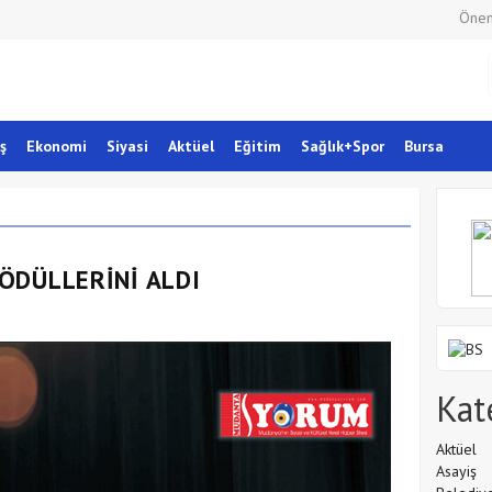
Önem
ş
Ekonomi
Siyasi
Aktüel
Eğitim
Sağlık+Spor
Bursa
ÖDÜLLERİNİ ALDI
Kat
Aktüel
Asayiş