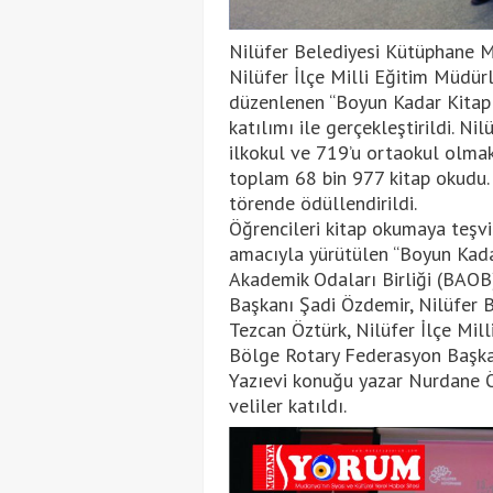
Nilüfer Belediyesi Kütüphane Mü
Nilüfer İlçe Milli Eğitim Müdür
düzenlenen “Boyun Kadar Kitap O
katılımı ile gerçekleştirildi. Ni
ilkokul ve 719’u ortaokul olmak
toplam 68 bin 977 kitap okudu. 
törende ödüllendirildi.
Öğrencileri kitap okumaya teşvi
amacıyla yürütülen “Boyun Kadar
Akademik Odaları Birliği (BAOB)
Başkanı Şadi Özdemir, Nilüfer 
Tezcan Öztürk, Nilüfer İlçe Mi
Bölge Rotary Federasyon Başkan
Yazıevi konuğu yazar Nurdane Öz
veliler katıldı.