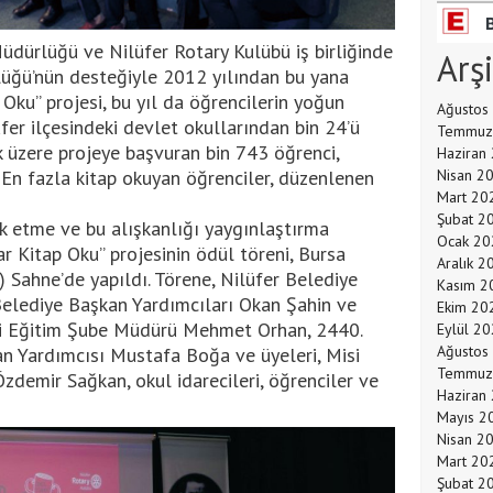
dürlüğü ve Nilüfer Rotary Kulübü iş birliğinde
Arş
lüğü’nün desteğiyle 2012 yılından bu yana
ku” projesi, bu yıl da öğrencilerin yoğun
Ağustos
lüfer ilçesindeki devlet okullarından bin 24’ü
Temmuz
 üzere projeye başvuran bin 743 öğrenci,
Haziran
En fazla kitap okuyan öğrenciler, düzenlenen
Nisan 2
Mart 20
Şubat 2
k etme ve bu alışkanlığı yaygınlaştırma
Ocak 20
 Kitap Oku” projesinin ödül töreni, Bursa
Aralık 2
 Sahne’de yapıldı. Törene, Nilüfer Belediye
Kasım 2
Belediye Başkan Yardımcıları Okan Şahin ve
Ekim 20
lli Eğitim Şube Müdürü Mehmet Orhan, 2440.
Eylül 2
Ağustos
 Yardımcısı Mustafa Boğa ve üyeleri, Misi
Temmuz
demir Sağkan, okul idarecileri, öğrenciler ve
Haziran
Mayıs 2
Nisan 2
Mart 20
Şubat 2