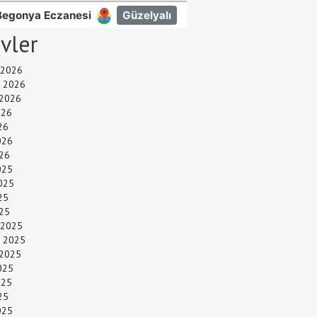
ivler
 2026
 2026
 2026
026
26
026
26
025
025
25
025
 2025
 2025
 2025
025
025
25
025