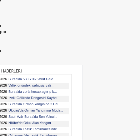
e
a
Spor
i
 HABERLERİ