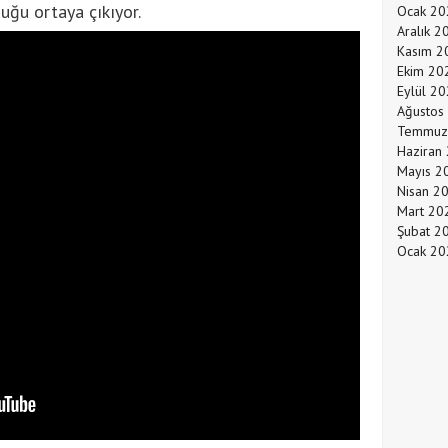
uğu ortaya çıkıyor.
Ocak 20
Aralık 2
Kasım 2
Ekim 20
Eylül 2
Ağustos
Temmuz
Haziran
Mayıs 2
Nisan 2
Mart 20
Şubat 2
Ocak 20