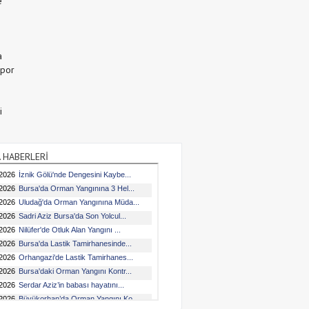
e
a
Spor
i
 HABERLERİ