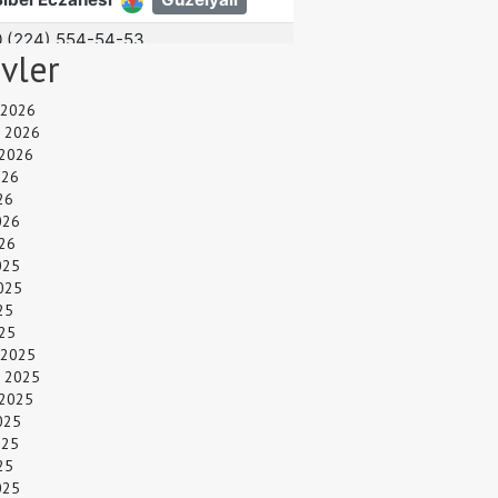
ivler
 2026
 2026
 2026
026
26
026
26
025
025
25
025
 2025
 2025
 2025
025
025
25
025