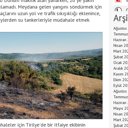
0 Dönüm makilik alan yanarken, 20 ye yakın
ulamadı. Meydana gelen yangını söndürmek için
arını uzun yol ve trafik sıkışıklığı eklenince,
Arş
öylerden su tankerleriyle müdahale etmek
Ağustos
Temmuz
Haziran
Nisan 2
Mart 20
Şubat 2
Ocak 20
Aralık 2
Kasım 2
Ekim 20
Eylül 2
Ağustos
Temmuz
Haziran
Mayıs 2
Nisan 2
Mart 20
aleler için Tirilye'de bir itfaiye ekibinin
Şubat 2