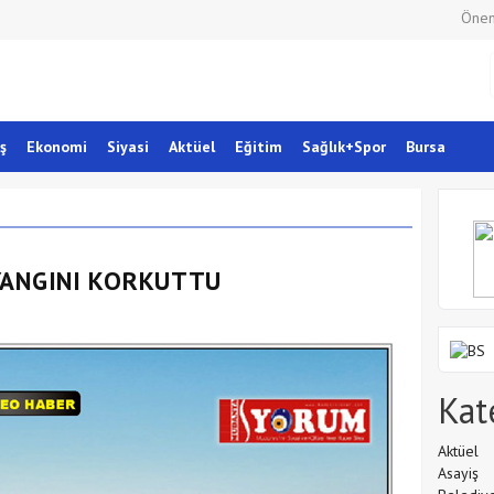
Önem
ş
Ekonomi
Siyasi
Aktüel
Eğitim
Sağlık+Spor
Bursa
YANGINI KORKUTTU
Kat
Aktüel
Asayiş