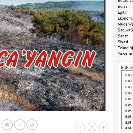
Belediy
Bursa
Eğitim
Ekonomi
Mudany
Sağlık+
Sanat
Siyasi
Teknoloj
Yazarlar
BURSA
-
A
+