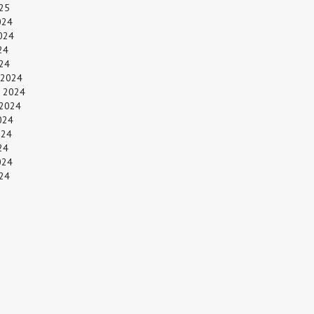
25
024
024
24
024
 2024
 2024
 2024
024
024
24
024
24