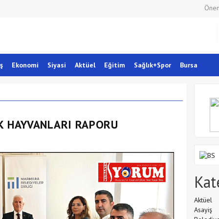
Önem
ş
Ekonomi
Siyasi
Aktüel
Eğitim
Sağlık+Spor
Bursa
K HAYVANLARI RAPORU
Kat
Aktüel
Asayiş