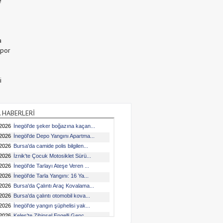
e
a
Spor
i
 HABERLERİ