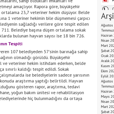
malarını, sahip oldukları imkânları ve
t etmeyi amaçlıyor. Rapora göre, büyükşehir
a ortalama 23,7 veteriner hekim düşüyor. Belde
Arş
şına 1 veteriner hekimin bile düşmemesi çarpıcı
elediyenin sağladığı verilere göre tespit edilen
Ağustos
in 711. Belediye başına düşen ortalama sokak
Temmuz
aklarda bulunan hayvan sayısı ise 18 bin 726.
Haziran
Nisan 2
nın Tespiti
Mart 20
Şubat 2
veren 107 belediyeden 57'sinin barınağa sahip
Ocak 20
nağının olmadığı görüldü. Büyükşehir
Aralık 2
l ve veteriner hekim istihdam ederken, belde
Kasım 2
 sınırlı kaldığı tespit edildi. Sokak
Ekim 20
çalışmalarda ise belediyelerin sadece yarısının
Eylül 2
 konuda araştırma yaptığı belirtildi. Hayvan
Ağustos
olduğunu gösteren rapor, araştırma, tedavi
Temmuz
Haziran
thane, yoğun bakım ünitesi ve rehabilitasyon
Mayıs 2
elediyelerinde hiç bulunmadığını da ortaya
Nisan 2
Mart 20
Şubat 2