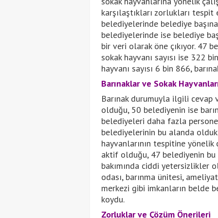
sokak hayvanlarına yönelik çalış
karşılaştıkları zorlukları tespi
belediyelerinde belediye başın
belediyelerinde ise belediye ba
bir veri olarak öne çıkıyor. 47 b
sokak hayvanı sayısı ise 322 b
hayvanı sayısı 6 bin 866, barın
Barınaklar ve Sokak Hayvanları
Barınak durumuyla ilgili cevap 
olduğu, 50 belediyenin ise barı
belediyeleri daha fazla persone
belediyelerinin bu alanda oldukça
hayvanlarının tespitine yönelik 
aktif olduğu, 47 belediyenin bu
bakımında ciddi yetersizlikler 
odası, barınma ünitesi, ameliya
merkezi gibi imkanların belde b
koydu.
Zorluklar ve Çözüm Önerileri