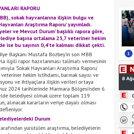
VANLARI RAPORU
BB), sokak hayvanlarına ilişkin bulgu ve
Hayvanları Araştırma Raporu’ yayımladı.
yeler ve Mevcut Durum’ başlıklı rapora göre,
lediye başına ortalama 23,7 veteriner hekim
e ise bu sayının 0,4’te kalması dikkat çekti.
1
diye Başkanı Mustafa Bozbey’in son MBB
la ilgili rapor hazırlanması talimatı vermesinin
lımıyla ‘Sokak Hayvanları Araştırma Raporu’
 veteriner hekim istihdamı, barınak sayısı ve
yonu ve ihtiyaçlara ilişkin verileri ortaya
muz 2024 tarihlerinde Marmara Bölgesi’nden 6
 belde belediyesi olmak üzere toplam 119
n, alınacak kararların veriye dayalı olması
efleniyor.
elediyelerdeki Durum
arafından yürütülen araştırma, belediyelerin