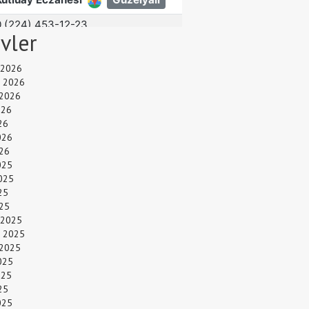
ivler
 2026
 2026
 2026
026
26
026
26
025
025
25
025
 2025
 2025
 2025
025
025
25
025