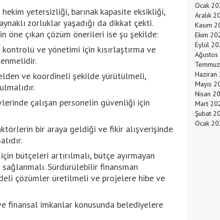
Ocak 20
hekim yetersizliği, barınak kapasite eksikliği,
Aralık 2
ynaklı zorluklar yaşadığı da dikkat çekti.
Kasım 2
n öne çıkan çözüm önerileri ise şu şekilde:
Ekim 20
Eylül 2
 kontrolü ve yönetimi için kısırlaştırma ve
Ağustos
lenmelidir.
Temmuz
Haziran
elden ve koordineli şekilde yürütülmeli,
Mayıs 2
ulmalıdır.
Nisan 2
erinde çalışan personelin güvenliği için
Mart 20
Şubat 2
Ocak 20
örlerin bir araya geldiği ve fikir alışverişinde
lıdır.
için bütçeleri artırılmalı, bütçe ayırmayan
ı sağlanmalı. Sürdürülebilir finansman
deli çözümler üretilmeli ve projelere hibe ve
 ve finansal imkanlar konusunda belediyelere