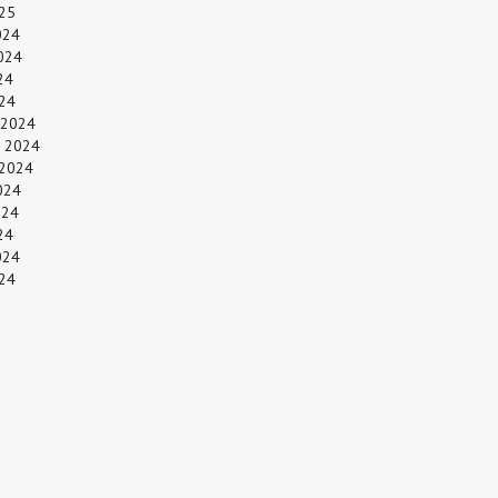
25
024
024
24
024
 2024
 2024
 2024
024
024
24
024
24