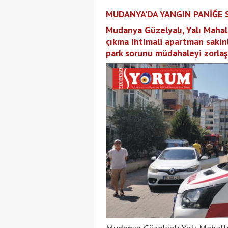
MUDANYA’DA YANGIN PANİĞE 
Mudanya Güzelyalı, Yalı Mahall
çıkma ihtimali apartman sakinl
park sorunu müdahaleyi zorlaş