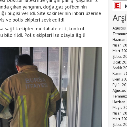
i Dostlar Sitesi'nde yangın paniği yaşandı. 5.
tında çıkan yangının, doğalgaz şofbeninin
 bilgisi verildi. Site sakinlerinin ihbarı üzerine
Arş
is ve polis ekipleri sevk edildi.
a sağlık ekipleri müdahale etti, kontrol
Ağustos
Temmuz
ldirildi. Polis ekipleri ise olayla ilgili
Haziran
Nisan 2
Mart 20
Şubat 2
Ocak 20
Aralık 2
Kasım 2
Ekim 20
Eylül 2
Ağustos
Temmuz
Haziran
Mayıs 2
Nisan 2
Mart 20
Şubat 2