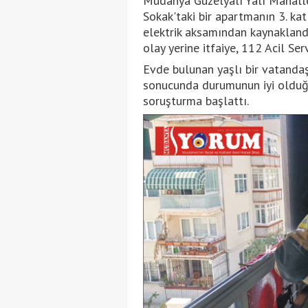
Mudanya Güzelyalı Yalı Mahalles
Sokak'taki bir apartmanın 3. ka
elektrik aksamından kaynaklandığı
olay yerine itfaiye, 112 Acil Serv
Evde bulunan yaşlı bir vatandaş
sonucunda durumunun iyi olduğu bi
soruşturma başlattı.