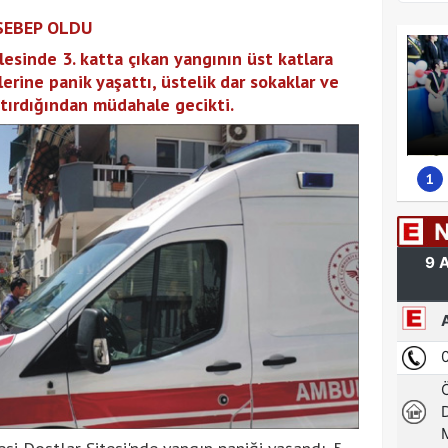
SEBEP OLDU
esinde 3. katta çıkan yangının üst katlara
erine panik yaşattı, üstelik dar sokaklar ve
tırdığından müdahale gecikti.
1