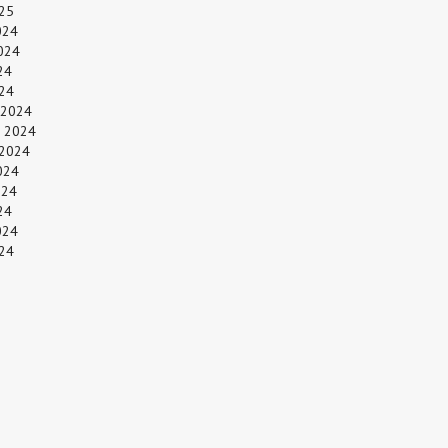
25
024
024
24
024
 2024
 2024
 2024
024
024
24
024
24