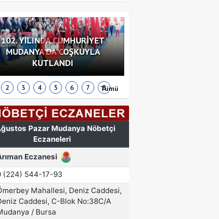
102. YILINDA CUMHURİYET
MUDANYA'DA COŞKUYLA
MUDANYA'DA ROTA FİL
KUTLANDI
HEDEF GAZZE
2
3
4
5
6
7
8
Tümü