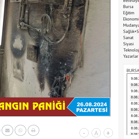
Belediy
Bursa
Eğitim
Ekonomi
Mudany
Sağlık+
Sanat
Siyasi
Teknoloj
Yazarlar
BURSA
-
A
+