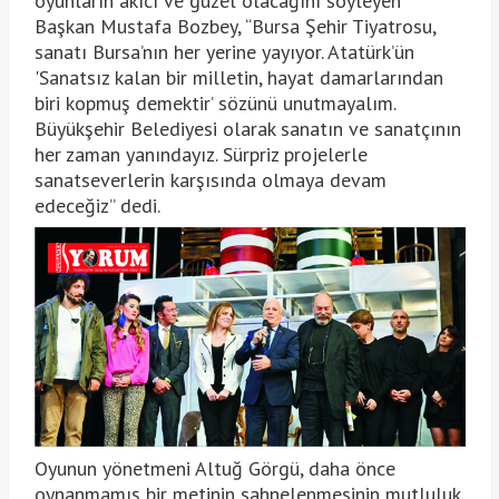
oyunların akıcı ve güzel olacağını söyleyen
Başkan Mustafa Bozbey, “Bursa Şehir Tiyatrosu,
sanatı Bursa’nın her yerine yayıyor. Atatürk’ün
'Sanatsız kalan bir milletin, hayat damarlarından
biri kopmuş demektir’ sözünü unutmayalım.
Büyükşehir Belediyesi olarak sanatın ve sanatçının
her zaman yanındayız. Sürpriz projelerle
sanatseverlerin karşısında olmaya devam
edeceğiz” dedi.
Oyunun yönetmeni Altuğ Görgü, daha önce
oynanmamış bir metinin sahnelenmesinin mutluluk