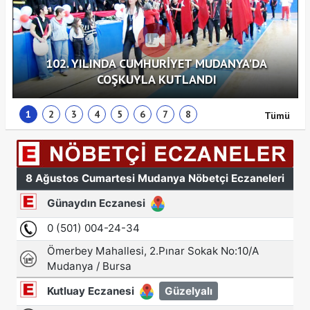
102. YILINDA CUMHURİYET MUDANYA'DA
COŞKUYLA KUTLANDI
1
2
3
4
5
6
7
8
Tümü